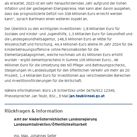
als erwartet. 2023 ist ein sehr herausforderndes Jahr aufgrund der hohen
Inflation und der gestiegenen Energiepreise. Man kann aber davon ausgehen,
dass das prognostizierte Defizit von 338 Millionen Euro erreicht werden
kann“, sprach Bartmann einen weiteren Aspekt an.
Der Überblick zu den wichtigsten Investitionen: 1,8 Milliarden Euro für
Soziales und Kinder- und Jugendhilfe, 1,3 Milliarden Euro für Gesundheit und
die Landesgesundheitsagentur, 148,5 Millionen Euro an Mittel für
Wissenschaft und Forschung, 44,4 Millionen Euro alleine im Jahr 2024 für die
Kinderbetreuungsoffensive (ohne Personalkosten für die
Elementarpädagoginnen, welche nochmals um 61 Millionen Euro erhöht
wurden – ergibt dementsprechend in Summe 105 Millionen Euro), 48
Millionen Euro für die Umsetzung des NÖ Pflege- und Betreuungsschecks,
Steigerungen im Landesbudget für den öffentlichen Verkehr um mehr als 20
Prozent, 1,4 Milliarden Euro für Investitionen aus verschiedensten Bereichen
und Investitionsförderungen für die Wirtschaft.
Nähere Informationen: Büro LR Schleritzko unter 0676/812 12345,
Pressesprecher Jan Teubl, BSc., E-Mail
jan.teubl@noel.gv.at
Rückfragen & Information
Amt der Niederösterreichischen Landesregierung
Landesamtsdirektion/Öffentlichkeitsarbeit
Ing. Mag. Johannes Seiter