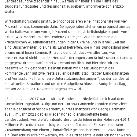
Landesgesundheitsagentur hinzu, werden wir mehr als die Hälfte des
Budgets für Soziales und Gesundheit ausgeben“, informierte Schleritzko
weiter.
Wirtschaftsforschungsinstitute prognostizieren eine Inflationsrate von vier
Prozent für das kommende Jahr. Demgegenüber stehen ein prognostiziertes
Wirtschaftswachstum von 1,2 Prozent und eine Arbeitslosigkeitsquote von
aktuell 4,8 Prozent, mit der Tendenz zu steigen. Zudem kommen die
kriegerischen Auseinandersetzungen in der Ukraine und in Israel. „All das
sind Unsicherheiten, die uns als Land betreffen, die wir als Bundesland aber
alleine nicht lösen können. Entscheidend ist, dass wir alles tun, was in
unserer Macht steht, um den Herausforderungen zum Schutz unseres Landes
entgegenzutreten. Dafür sind wir verantwortlich und hier sind wir als
gesamte Politik gefordert. Deshalb haben wir unser Budget für das
kommende Jahr auf zwei feste Säulen gestellt: Stabilität der Landesfinanzen
und Verlässlichkeit für unsere Unterstützungsleistungen“, so der Landesrat
zur aktuellen Situation rund um den Budgetbeschluss im Budget-Landtag,
der am 22. und 23. November abgehalten wird.
„Seit dem Jahr 2017 waren wir als Bundesland Niederösterreich auf dem
Konsolidierungspfad. Aufgrund der Corona-Pandemie konnten diese Ziele
aber leider nicht erreicht werden“, führte Finanzdirektor Georg Bartmann
aus. „Im Jahr 2021 gab es wieder Konsolidierungseffekte beim
Landesbudget, weil die Wohnbauförderungsdarlehen in der Höhe von 419,3
Millionen Euro durchaus erfolgreich verkauft wurden. Es kann in diesem
Zusammenhang von einem ‚Einmaleffekt‘ gesprochen werden. 2022 konnte
ein Überschuss erreicht werden, weil die Ertragsanteile deutlich höher waren