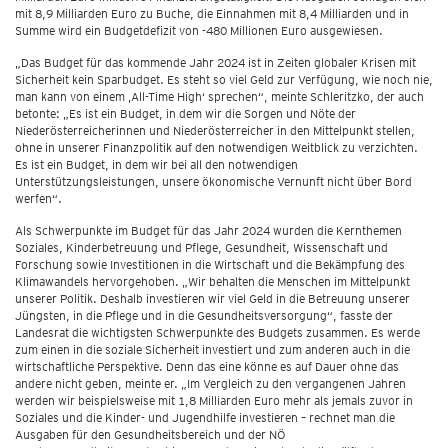
mit 8,9 Milliarden Euro zu Buche, die Einnahmen mit 8,4 Milliarden und in
Summe wird ein Budgetdefizit von -480 Millionen Euro ausgewiesen.
„Das Budget für das kommende Jahr 2024 ist in Zeiten globaler Krisen mit
Sicherheit kein Sparbudget. Es steht so viel Geld zur Verfügung, wie noch nie,
man kann von einem ‚All-Time High‘ sprechen“, meinte Schleritzko, der auch
betonte: „Es ist ein Budget, in dem wir die Sorgen und Nöte der
Niederösterreicherinnen und Niederösterreicher in den Mittelpunkt stellen,
ohne in unserer Finanzpolitik auf den notwendigen Weitblick zu verzichten.
Es ist ein Budget, in dem wir bei all den notwendigen
Unterstützungsleistungen, unsere ökonomische Vernunft nicht über Bord
werfen“.
Als Schwerpunkte im Budget für das Jahr 2024 wurden die Kernthemen
Soziales, Kinderbetreuung und Pflege, Gesundheit, Wissenschaft und
Forschung sowie Investitionen in die Wirtschaft und die Bekämpfung des
Klimawandels hervorgehoben. „Wir behalten die Menschen im Mittelpunkt
unserer Politik. Deshalb investieren wir viel Geld in die Betreuung unserer
Jüngsten, in die Pflege und in die Gesundheitsversorgung“, fasste der
Landesrat die wichtigsten Schwerpunkte des Budgets zusammen. Es werde
zum einen in die soziale Sicherheit investiert und zum anderen auch in die
wirtschaftliche Perspektive. Denn das eine könne es auf Dauer ohne das
andere nicht geben, meinte er. „Im Vergleich zu den vergangenen Jahren
werden wir beispielsweise mit 1,8 Milliarden Euro mehr als jemals zuvor in
Soziales und die Kinder- und Jugendhilfe investieren – rechnet man die
Ausgaben für den Gesundheitsbereich und der NÖ