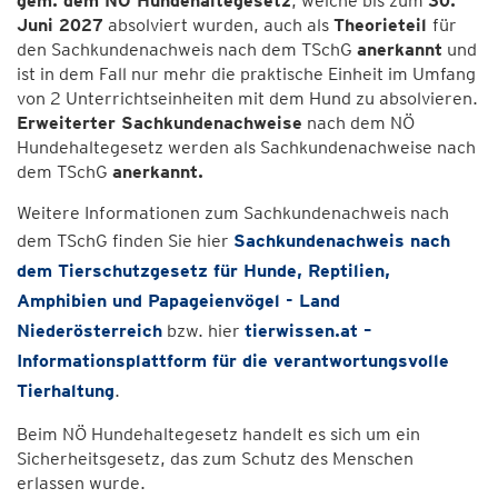
gem. dem NÖ Hundehaltegesetz
, welche bis zum
30.
Juni 2027
absolviert wurden, auch als
Theorieteil
für
den Sachkundenachweis nach dem TSchG
anerkannt
und
ist in dem Fall nur mehr die praktische Einheit im Umfang
von 2 Unterrichtseinheiten mit dem Hund zu absolvieren.
Erweiterter Sachkundenachweise
nach dem NÖ
Hundehaltegesetz werden als Sachkundenachweise nach
dem TSchG
anerkannt.
Weitere Informationen zum Sachkundenachweis nach
dem TSchG finden Sie hier
Sachkundenachweis nach
dem Tierschutzgesetz für Hunde, Reptilien,
Amphibien und Papageienvögel - Land
Niederösterreich
bzw. hier
tierwissen.at –
Informationsplattform für die verantwortungs­volle
Tierhaltung
.
Beim NÖ Hundehaltegesetz handelt es sich um ein
Sicherheitsgesetz, das zum Schutz des Menschen
erlassen wurde.