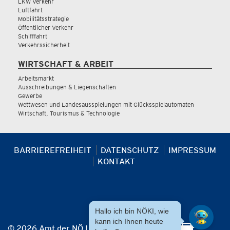
LKW Verkehr
Luftfahrt
Mobilitätsstrategie
Öffentlicher Verkehr
Schifffahrt
Verkehrssicherheit
WIRTSCHAFT & ARBEIT
Arbeitsmarkt
Ausschreibungen & Liegenschaften
Gewerbe
Wettwesen und Landesausspielungen mit Glücksspielautomaten
Wirtschaft, Tourismus & Technologie
BARRIEREFREIHEIT
DATENSCHUTZ
IMPRESSUM
KONTAKT
Hallo ich bin NÖKI, wie
kann ich Ihnen heute
© 2026 Amt der NÖ Landesregierung