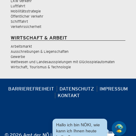
LKW Verkehr
Luftfahrt
Mobilitätsstrategie
Öffentlicher Verkehr
Schifffahrt
Verkehrssicherheit
WIRTSCHAFT & ARBEIT
Arbeitsmarkt
Ausschreibungen & Liegenschaften
Gewerbe
Wettwesen und Landesausspielungen mit Glücksspielautomaten
Wirtschaft, Tourismus & Technologie
BARRIEREFREIHEIT
DATENSCHUTZ
IMPRESSUM
KONTAKT
Hallo ich bin NÖKI, wie
kann ich Ihnen heute
© 2026 Amt der NÖ Landesregierung