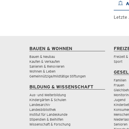
A
Letzte
BAUEN & WOHNEN
FREIZ
Bauen & Neubau
Freizeit 
Kaufen & Verkaufen
Sport
Sanieren & Renovieren
Wohnen & Leben
GESEL
Gemeinnützige/mildtätige Stiftungen
Familien
Frauen
BILDUNG & WISSENSCHAFT
Gleichbeh
Aus- und Weiterbildung
Monitorin
Kindergärten & Schulen
Jugend
Landesarchiv
Kinderbe
Landesbibliothek
Konsumen
Institut für Landeskunde
Menschen
Stipendien & Beihilfen
Niederlas
Wissenschaft & Forschung
Senioren