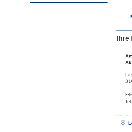
Ihre
Am
Ab
Lan
310
E-M
Te
L