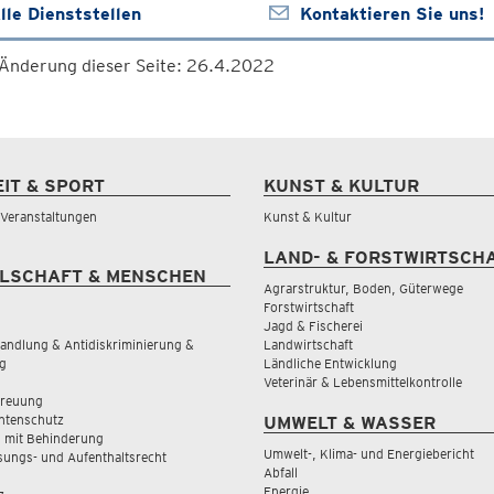
lle Dienststellen
Kontaktieren Sie uns!
 Änderung dieser Seite: 26.4.2022
EIT & SPORT
KUNST & KULTUR
& Veranstaltungen
Kunst & Kultur
LAND- & FORSTWIRTSCH
LSCHAFT & MENSCHEN
Agrarstruktur, Boden, Güterwege
Forstwirtschaft
Jagd & Fischerei
andlung & Antidiskriminierung &
Landwirtschaft
g
Ländliche Entwicklung
Veterinär & Lebensmittelkontrolle
treuung
tenschutz
UMWELT & WASSER
 mit Behinderung
Umwelt-, Klima- und Energiebericht
sungs- und Aufenthaltsrecht
Abfall
Energie