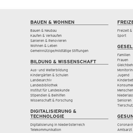
BAUEN & WOHNEN
FREIZ
Bauen & Neubau
Freizeit 
Kaufen & Verkaufen
Sport
Sanieren & Renovieren
Wohnen & Leben
GESEL
Gemeinnützige/mildtätige Stiftungen
Familien
Frauen
BILDUNG & WISSENSCHAFT
Gleichbeh
Aus- und Weiterbildung
Monitorin
Kindergärten & Schulen
Jugend
Landesarchiv
Kinderbe
Landesbibliothek
Konsumen
Institut für Landeskunde
Menschen
Stipendien & Beihilfen
Niederlas
Wissenschaft & Forschung
Senioren
Tierschut
DIGITALISIERUNG &
TECHNOLOGIE
GESUN
Digitalisierung in Niederösterreich
Coronavi
Telekommunikation
Amtsarzt 