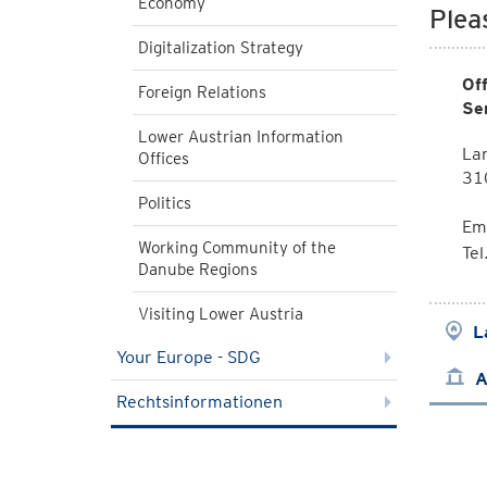
Economy
Plea
Digitalization Strategy
Of
Foreign Relations
Se
Lower Austrian Information
La
Offices
310
Politics
Em
Working Community of the
Tel
Danube Regions
Visiting Lower Austria
L
Your Europe - SDG
A
Rechtsinformationen