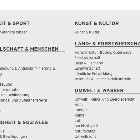
EIT & SPORT
KUNST & KULTUR
& Veranstaltungen
Kunst & Kultur
LAND- & FORSTWIRTSCH
LSCHAFT & MENSCHEN
Agrarstruktur, Boden, Güterwege
Forstwirtschaft
Jagd & Fischerei
andlung & Antidiskriminierung &
Landwirtschaft
g
Ländliche Entwicklung
Veterinär & Lebensmittelkontrolle
treuung
tenschutz
UMWELT & WASSER
 mit Behinderung
Umwelt-, Klima- und Energiebericht
sungs- und Aufenthaltsrecht
Abfall
Energie
z
Klima
Luft
DHEIT & SOZIALES
Nachhaltigkeit
rus
Naturschutz
& Bewilligungen
Umweltrecht