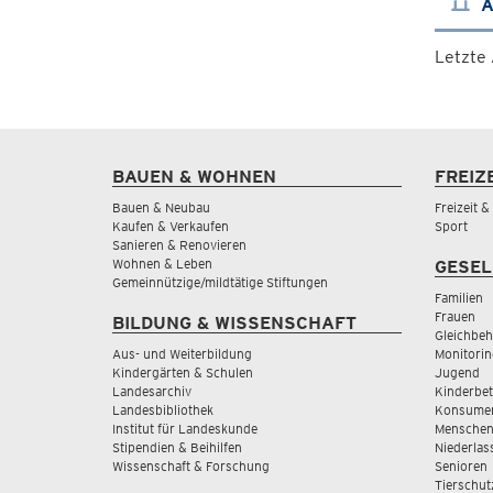
A
Letzte
BAUEN & WOHNEN
FREIZ
Bauen & Neubau
Freizeit 
Kaufen & Verkaufen
Sport
Sanieren & Renovieren
Wohnen & Leben
GESEL
Gemeinnützige/mildtätige Stiftungen
Familien
Frauen
BILDUNG & WISSENSCHAFT
Gleichbeh
Aus- und Weiterbildung
Monitorin
Kindergärten & Schulen
Jugend
Landesarchiv
Kinderbe
Landesbibliothek
Konsumen
Institut für Landeskunde
Menschen
Stipendien & Beihilfen
Niederlas
Wissenschaft & Forschung
Senioren
Tierschut