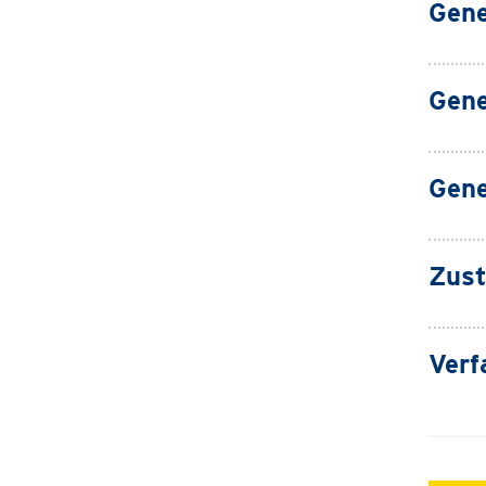
Gene
Gene
Gen
Zust
Verf