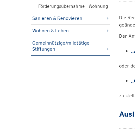
Förderungsübernahme - Wohnung
Die Rec
Sanieren & Renovieren
geände
Wohnen & Leben
Der Ant
Gemeinnützige/mildtätige
Stiftungen
„
oder d
„
zu stel
Ausl