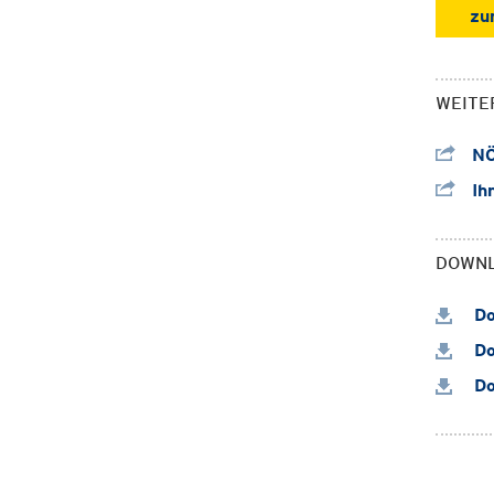
zu
WEITE
NÖ
Ihr
DOWN
Do
Do
Do