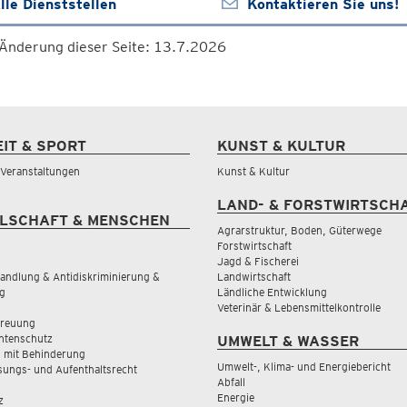
lle Dienststellen
Kontaktieren Sie uns!
 Änderung dieser Seite: 13.7.2026
EIT & SPORT
KUNST & KULTUR
& Veranstaltungen
Kunst & Kultur
LAND- & FORSTWIRTSCH
LSCHAFT & MENSCHEN
Agrarstruktur, Boden, Güterwege
Forstwirtschaft
Jagd & Fischerei
andlung & Antidiskriminierung &
Landwirtschaft
g
Ländliche Entwicklung
Veterinär & Lebensmittelkontrolle
treuung
tenschutz
UMWELT & WASSER
 mit Behinderung
Umwelt-, Klima- und Energiebericht
sungs- und Aufenthaltsrecht
Abfall
Energie
z