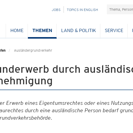
Suchefeld
NAVIGATION
JOBS
TOPICS IN ENGLISH
ÜBERSPRINGEN
HOME
THEMEN
LAND & POLITIK
SERVICE
ufen
Ausländergrundverkehr
underwerb durch ausländis
nehmigung
er Erwerb eines Eigentumsrechtes oder eines Nutzungs
aurechtes durch eine ausländische Person bedarf grun
rundverkehrsbehörde.