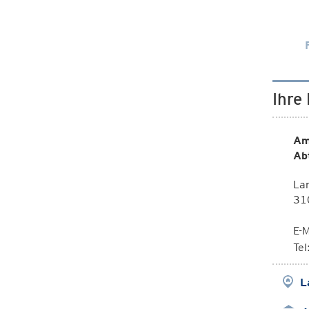
Ihre
Am
Ab
La
310
E-M
Te
L