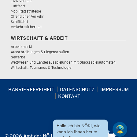
LKW Verkehr
Luftfahrt
Mobilitätsstrategie
Öffentlicher Verkehr
Schifffahrt
Verkehrssicherheit
WIRTSCHAFT & ARBEIT
Arbeitsmarkt
Ausschreibungen & Liegenschaften
Gewerbe
Wettwesen und Landesausspielungen mit Glücksspielautomaten
Wirtschaft, Tourismus & Technologie
BARRIEREFREIHEIT
DATENSCHUTZ
IMPRESSUM
KONTAKT
Hallo ich bin NÖKI, wie
kann ich Ihnen heute
© 2026 Amt der NÖ Landesregierung