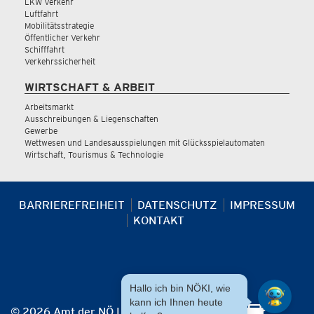
LKW Verkehr
Luftfahrt
Mobilitätsstrategie
Öffentlicher Verkehr
Schifffahrt
Verkehrssicherheit
WIRTSCHAFT & ARBEIT
Arbeitsmarkt
Ausschreibungen & Liegenschaften
Gewerbe
Wettwesen und Landesausspielungen mit Glücksspielautomaten
Wirtschaft, Tourismus & Technologie
BARRIEREFREIHEIT
DATENSCHUTZ
IMPRESSUM
KONTAKT
Hallo ich bin NÖKI, wie
kann ich Ihnen heute
© 2026 Amt der NÖ Landesregierung