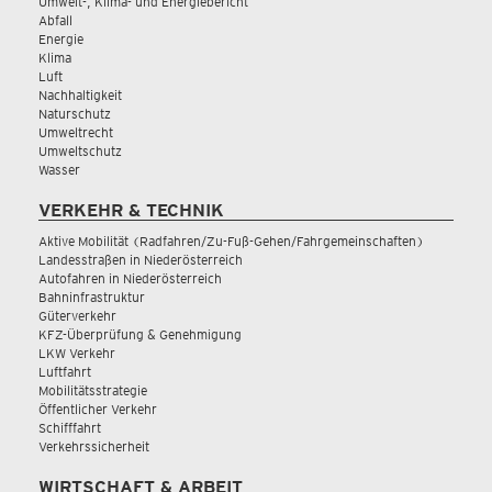
Umwelt-, Klima- und Energiebericht
Abfall
Energie
Klima
Luft
Nachhaltigkeit
Naturschutz
Umweltrecht
Umweltschutz
Wasser
VERKEHR & TECHNIK
Aktive Mobilität (Radfahren/Zu-Fuß-Gehen/Fahrgemeinschaften)
Landesstraßen in Niederösterreich
Autofahren in Niederösterreich
Bahninfrastruktur
Güterverkehr
KFZ-Überprüfung & Genehmigung
LKW Verkehr
Luftfahrt
Mobilitätsstrategie
Öffentlicher Verkehr
Schifffahrt
Verkehrssicherheit
WIRTSCHAFT & ARBEIT