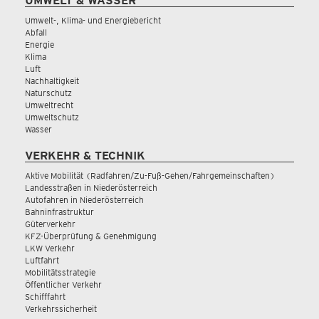
UMWELT & WASSER
Umwelt-, Klima- und Energiebericht
Abfall
Energie
Klima
Luft
Nachhaltigkeit
Naturschutz
Umweltrecht
Umweltschutz
Wasser
VERKEHR & TECHNIK
Aktive Mobilität (Radfahren/Zu-Fuß-Gehen/Fahrgemeinschaften)
Landesstraßen in Niederösterreich
Autofahren in Niederösterreich
Bahninfrastruktur
Güterverkehr
KFZ-Überprüfung & Genehmigung
LKW Verkehr
Luftfahrt
Mobilitätsstrategie
Öffentlicher Verkehr
Schifffahrt
Verkehrssicherheit