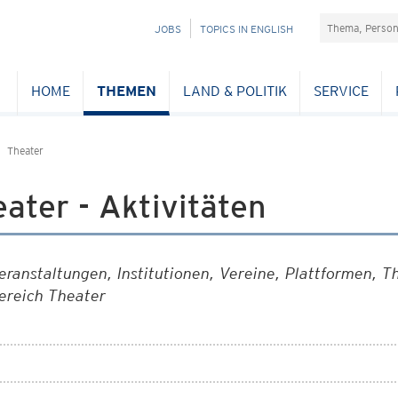
Suchefeld
NAVIGATION
JOBS
TOPICS IN ENGLISH
ÜBERSPRINGEN
HOME
THEMEN
LAND & POLITIK
SERVICE
Theater
ater - Aktivitäten
eranstaltungen, Institutionen, Vereine, Plattformen, T
ereich Theater