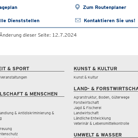
ageplan
Zum Routenplaner
lle Dienststellen
Kontaktieren Sie uns!
 Änderung dieser Seite: 12.7.2024
EIT & SPORT
KUNST & KULTUR
& Veranstaltungen
Kunst & Kultur
LAND- & FORSTWIRTSCH
LSCHAFT & MENSCHEN
Agrarstruktur, Boden, Güterwege
Forstwirtschaft
Jagd & Fischerei
andlung & Antidiskriminierung &
Landwirtschaft
g
Ländliche Entwicklung
Veterinär & Lebensmittelkontrolle
treuung
tenschutz
UMWELT & WASSER