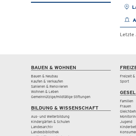
L
A
Letzte
BAUEN & WOHNEN
FREIZ
Bauen & Neubau
Freizeit 
Kaufen & Verkaufen
Sport
Sanieren & Renovieren
Wohnen & Leben
GESEL
Gemeinnützige/mildtätige Stiftungen
Familien
Frauen
BILDUNG & WISSENSCHAFT
Gleichbeh
Aus- und Weiterbildung
Monitorin
Kindergärten & Schulen
Jugend
Landesarchiv
Kinderbe
Landesbibliothek
Konsumen