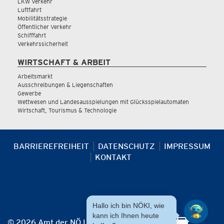
LKW Verkehr
Luftfahrt
Mobilitätsstrategie
Öffentlicher Verkehr
Schifffahrt
Verkehrssicherheit
WIRTSCHAFT & ARBEIT
Arbeitsmarkt
Ausschreibungen & Liegenschaften
Gewerbe
Wettwesen und Landesausspielungen mit Glücksspielautomaten
Wirtschaft, Tourismus & Technologie
BARRIEREFREIHEIT
DATENSCHUTZ
IMPRESSUM
KONTAKT
Hallo ich bin NÖKI, wie
kann ich Ihnen heute
© 2026 Amt der NÖ Landesregierung