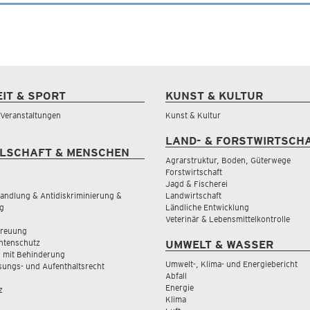
EIT & SPORT
KUNST & KULTUR
& Veranstaltungen
Kunst & Kultur
LAND- & FORSTWIRTSCH
LSCHAFT & MENSCHEN
Agrarstruktur, Boden, Güterwege
Forstwirtschaft
Jagd & Fischerei
andlung & Antidiskriminierung &
Landwirtschaft
g
Ländliche Entwicklung
Veterinär & Lebensmittelkontrolle
treuung
tenschutz
UMWELT & WASSER
 mit Behinderung
Umwelt-, Klima- und Energiebericht
sungs- und Aufenthaltsrecht
Abfall
Energie
z
Klima