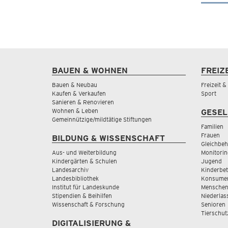
BAUEN & WOHNEN
FREIZ
Bauen & Neubau
Freizeit 
Kaufen & Verkaufen
Sport
Sanieren & Renovieren
Wohnen & Leben
GESEL
Gemeinnützige/mildtätige Stiftungen
Familien
Frauen
BILDUNG & WISSENSCHAFT
Gleichbeh
Aus- und Weiterbildung
Monitorin
Kindergärten & Schulen
Jugend
Landesarchiv
Kinderbe
Landesbibliothek
Konsumen
Institut für Landeskunde
Menschen
Stipendien & Beihilfen
Niederlas
Wissenschaft & Forschung
Senioren
Tierschut
DIGITALISIERUNG &