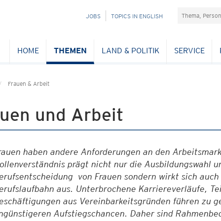
Suchefeld
NAVIGATION
JOBS
TOPICS IN ENGLISH
ÜBERSPRINGEN
HOME
THEMEN
LAND & POLITIK
SERVICE
Frauen & Arbeit
auen und Arbeit
rauen haben andere Anforderungen an den Arbeitsmarkt 
ollenverständnis prägt nicht nur die Ausbildungswahl u
erufsentscheidung von Frauen sondern wirkt sich auch 
erufslaufbahn aus. Unterbrochene Karriereverläufe, Tei
eschäftigungen aus Vereinbarkeitsgründen führen zu g
ngünstigeren Aufstiegschancen. Daher sind Rahmenbedi