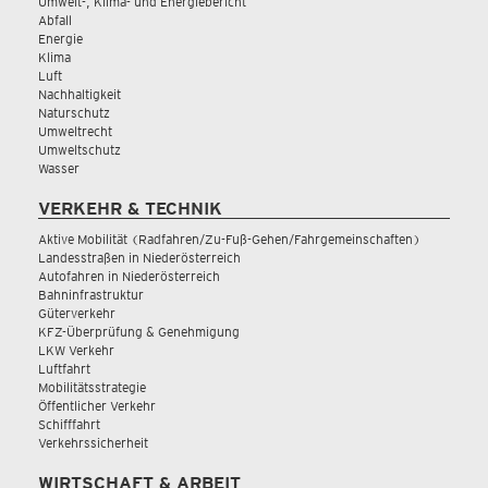
Umwelt-, Klima- und Energiebericht
Abfall
Energie
Klima
Luft
Nachhaltigkeit
Naturschutz
Umweltrecht
Umweltschutz
Wasser
VERKEHR & TECHNIK
Aktive Mobilität (Radfahren/Zu-Fuß-Gehen/Fahrgemeinschaften)
Landesstraßen in Niederösterreich
Autofahren in Niederösterreich
Bahninfrastruktur
Güterverkehr
KFZ-Überprüfung & Genehmigung
LKW Verkehr
Luftfahrt
Mobilitätsstrategie
Öffentlicher Verkehr
Schifffahrt
Verkehrssicherheit
WIRTSCHAFT & ARBEIT