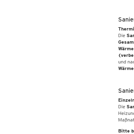
Sanie
Thermi
Die
San
Gesam
Wärmes
(verbe
und na
Wärmed
Sanie
Einze
Die
Sa
Heizun
Maßnah
Bitte 