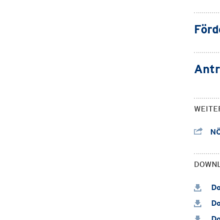
Förd
Antr
WEITE
NÖ
DOWN
Do
Do
Do