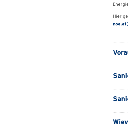
Energi
Hier g
noe.at
Vora
Sani
Sani
Wiev