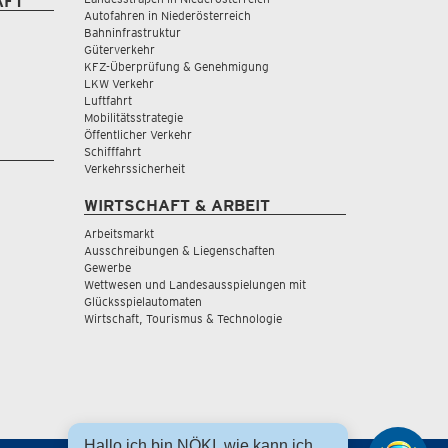
AFT
Autofahren in Niederösterreich
Bahninfrastruktur
Güterverkehr
KFZ-Überprüfung & Genehmigung
LKW Verkehr
Luftfahrt
Mobilitätsstrategie
Öffentlicher Verkehr
Schifffahrt
Verkehrssicherheit
WIRTSCHAFT & ARBEIT
Arbeitsmarkt
Ausschreibungen & Liegenschaften
Gewerbe
Wettwesen und Landesausspielungen mit
Glücksspielautomaten
Wirtschaft, Tourismus & Technologie
Hallo ich bin NÖKI, wie kann ich