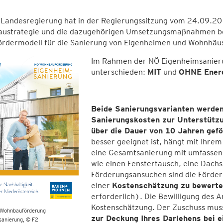
 Landesregierung hat in der Regierungssitzung vom 24.09.20
ustrategie und die dazugehörigen Umsetzungsmaßnahmen be
ördermodell für die Sanierung von Eigenheimen und Wohnhäu
Im Rahmen der NÖ Eigenheimsanieru
unterschieden:
MIT
und
OHNE Energ
Beide Sanierungsvarianten werden
Sanierungskosten zur Unterstütz
über die Dauer von 10 Jahren gefö
besser geeignet ist, hängt mit Ihr
eine Gesamtsanierung mit umfass
wie einen Fenstertausch, eine Dach
Förderungsansuchen sind die Förd
einer
Kostenschätzung zu bewert
erforderlich). Die Bewilligung des
Kostenschätzung. Der Zuschuss mus
 Wohnbauförderung
zur Deckung Ihres Darlehens bei e
sanierung
© F2