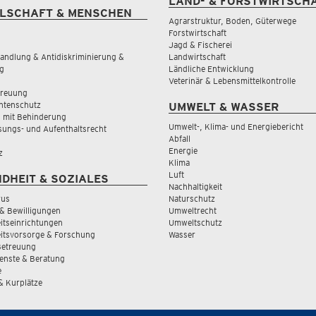
LAND- & FORSTWIRTSCH
LSCHAFT & MENSCHEN
Agrarstruktur, Boden, Güterwege
Forstwirtschaft
Jagd & Fischerei
andlung & Antidiskriminierung &
Landwirtschaft
g
Ländliche Entwicklung
Veterinär & Lebensmittelkontrolle
treuung
tenschutz
UMWELT & WASSER
 mit Behinderung
Umwelt-, Klima- und Energiebericht
sungs- und Aufenthaltsrecht
Abfall
Energie
z
Klima
Luft
DHEIT & SOZIALES
Nachhaltigkeit
rus
Naturschutz
& Bewilligungen
Umweltrecht
tseinrichtungen
Umweltschutz
itsvorsorge & Forschung
Wasser
Betreuung
ienste & Beratung
e
 & Kurplätze