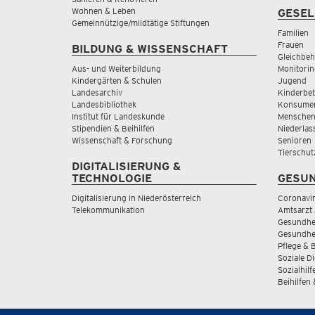
Wohnen & Leben
GESEL
Gemeinnützige/mildtätige Stiftungen
Familien
Frauen
BILDUNG & WISSENSCHAFT
Gleichbeh
Aus- und Weiterbildung
Monitorin
Kindergärten & Schulen
Jugend
Landesarchiv
Kinderbe
Landesbibliothek
Konsumen
Institut für Landeskunde
Menschen
Stipendien & Beihilfen
Niederlas
Wissenschaft & Forschung
Senioren
Tierschut
DIGITALISIERUNG &
TECHNOLOGIE
GESUN
Digitalisierung in Niederösterreich
Coronavi
Telekommunikation
Amtsarzt 
Gesundhei
Gesundhe
Pflege & 
Soziale D
Sozialhilf
Beihilfen