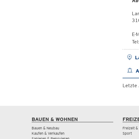
Ab
La
310
E-M
Te
L
A
Letzte
BAUEN & WOHNEN
FREIZ
Bauen & Neubau
Freizeit 
Kaufen & Verkaufen
Sport
Sanieren & Renovieren