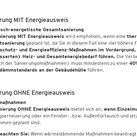
rung MIT Energieausweis
sch-energetische Gesamtsanierung
ierung MIT Energieausweis
wird empfohlen, wenn eine
the
tsanierung
geplant ist, da Sie in diesem Fall eine viel höher
chutz- und Energieeffizienz-Maßnahmen im Vordergrund, d
sserten) Heiz- und Gesamtenergiebedarf führen.
Die Verb
ch der Sanierungsmaßnahmen) muss mindestens zu einer
40%
ämmstandards an der Gebäudehülle
führen.
rung OHNE Energieausweis
lmaßnahmen
nierung OHNE Energieausweis
bietet sich an,
wenn Einzelm
gserneuerung oder ein Fenster-, bzw. Außentürtausch und j
men geplant sind.
beachten Sie:
Wenn wärmedämmende Maßnahmen beantragt wer