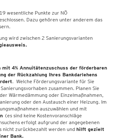
19 wesentliche Punkte zur NÖ
schlossen. Dazu gehören unter anderem das
sern.
ng wird zwischen 2 Sanierungsvarianten
ieausweis.
 mit 4% Annuitätenzuschuss der förderbaren
ung der Rückzahlung Ihres Bankdarlehens
rdert
. Welche Förderungsvariante für Sie
em Sanierungsvorhaben zusammen. Planen Sie
ender Wärmedämmung oder Einzelmaßnahmen,
sanierung oder den Austausch einer Heizung. Im
erungsmaßnahmen auszuwählen und mit
en
(es sind keine Kostenvoranschläge
 Ansuchens erfolgt aufgrund der angegebenen
s nicht zurückbezahlt werden und
hilft gezielt
iner Bank.