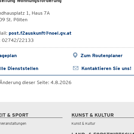
teilung Wohnungsförderung
ndhausplatz 1, Haus 7A
9 St. Pölten
ail:
post.f2auskunft@noel.gv.at
l: 02742/22133
ageplan
Zum Routenplaner
lle Dienststellen
Kontaktieren Sie uns!
 Änderung dieser Seite: 4.8.2026
EIT & SPORT
KUNST & KULTUR
& Veranstaltungen
Kunst & Kultur