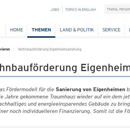
Suchefeld
NAVIGATION
JOBS
TOPICS IN ENGLISH
ÜBERSPRINGEN
HOME
THEMEN
LAND & POLITIK
SERVICE
vieren
Wohnbauförderung Eigenheimsanierung
hnbauförderung Eigenheim
as Fördermodell für die
Sanierung von Eigenheimen
bi
ie Jahre gekommene Traumhaus wieder auf ein dem jet
achhaltiges und energieeinsparendes Gebäude zu bring
iner noch individuelleren Finanzierung. Somit ist die Fö