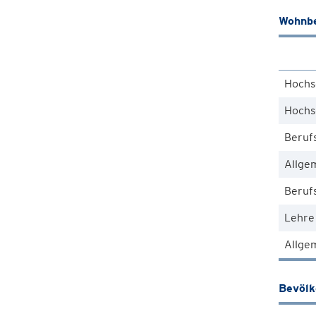
Wohnbe
Hochs
Hochs
Beruf
Allge
Berufs
Lehre
Allgem
Bevöl