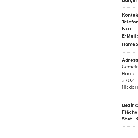
Bürger
Kontak
Telefon
Fax:
E-Mail:
Homep
Adress
Gemei
Horner
3702
Nieder
Bezirk
Fläche
Stat. K