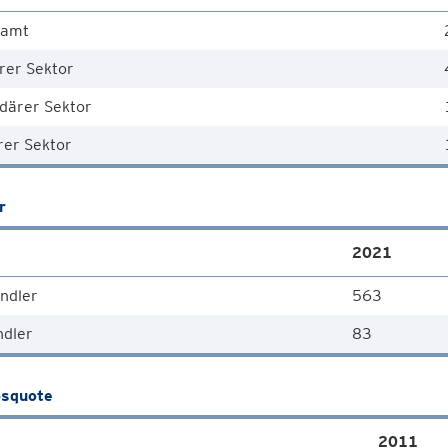
samt
rer Sektor
därer Sektor
rer Sektor
r
2021
ndler
563
ndler
83
squote
2011