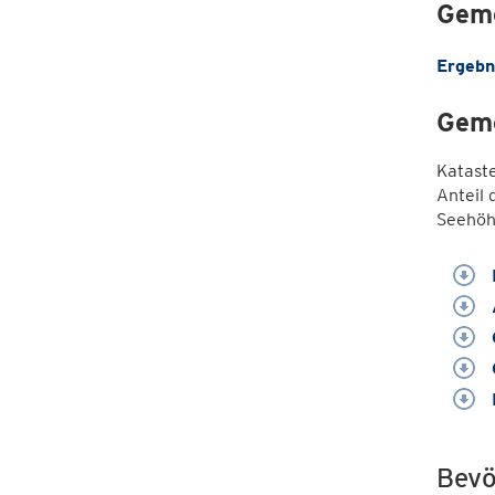
Geme
Ergebn
Geme
Katast
Anteil 
Seehöh
Bevö