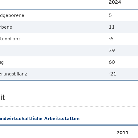
2024
dgeborene
5
rbene
11
tenbilanz
-6
39
ug
60
rungsbilanz
-21
it
andwirtschaftliche Arbeitsstätten
2011