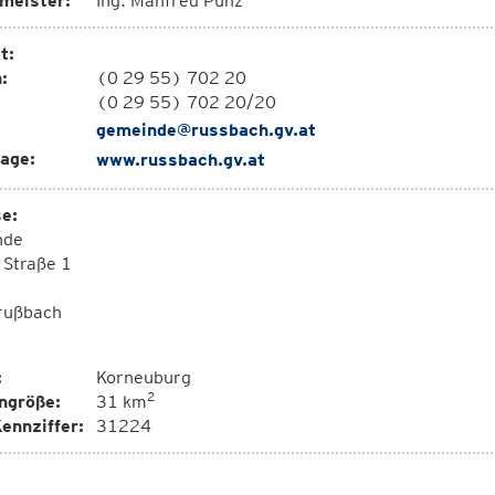
meister:
Ing. Manfred Punz
t:
:
(0 29 55) 702 20
(0 29 55) 702 20/20
gemeinde@russbach.gv.at
age:
www.russbach.gv.at
e:
nde
 Straße 1
rußbach
:
Korneuburg
2
ngröße:
31 km
ennziffer:
31224