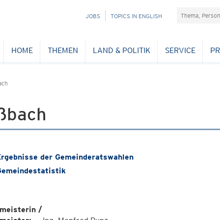
Suchefeld
NAVIGATION
JOBS
TOPICS IN ENGLISH
ÜBERSPRINGEN
HOME
THEMEN
LAND & POLITIK
SERVICE
PR
ach
ßbach
rgebnisse der Gemeinderatswahlen
emeindestatistik
meisterin /