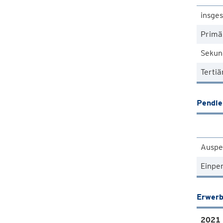
insge
Primä
Sekun
Tertiä
Pendle
Auspe
Einpe
Erwerb
2021