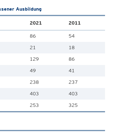
ssener Ausbildung
2021
2011
86
54
21
18
129
86
49
41
238
237
403
403
253
325