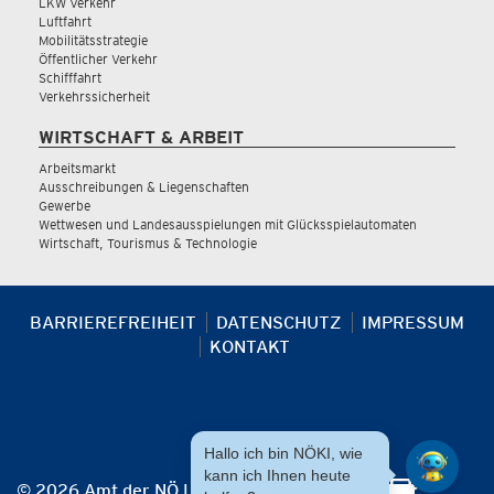
LKW Verkehr
Luftfahrt
Mobilitätsstrategie
Öffentlicher Verkehr
Schifffahrt
Verkehrssicherheit
WIRTSCHAFT & ARBEIT
Arbeitsmarkt
Ausschreibungen & Liegenschaften
Gewerbe
Wettwesen und Landesausspielungen mit Glücksspielautomaten
Wirtschaft, Tourismus & Technologie
BARRIEREFREIHEIT
DATENSCHUTZ
IMPRESSUM
KONTAKT
Hallo ich bin NÖKI, wie
kann ich Ihnen heute
© 2026 Amt der NÖ Landesregierung