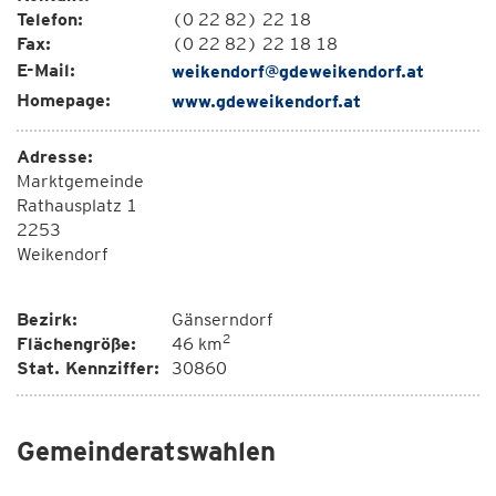
Telefon:
(0 22 82) 22 18
Fax:
(0 22 82) 22 18 18
E-Mail:
weikendorf@gdeweikendorf.at
Homepage:
www.gdeweikendorf.at
Adresse:
Marktgemeinde
Rathausplatz 1
2253
Weikendorf
Bezirk:
Gänserndorf
2
Flächengröße:
46 km
Stat. Kennziffer:
30860
Gemeinderatswahlen