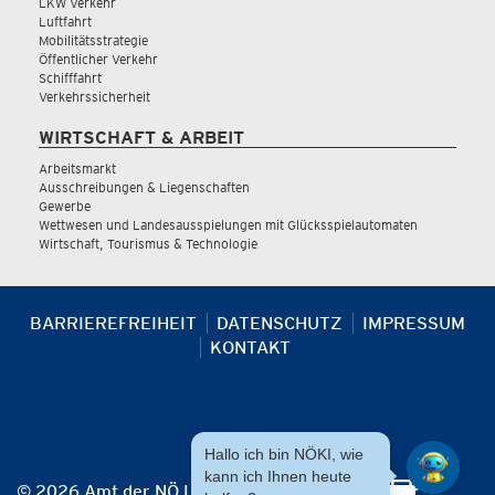
LKW Verkehr
Luftfahrt
Mobilitätsstrategie
Öffentlicher Verkehr
Schifffahrt
Verkehrssicherheit
WIRTSCHAFT & ARBEIT
Arbeitsmarkt
Ausschreibungen & Liegenschaften
Gewerbe
Wettwesen und Landesausspielungen mit Glücksspielautomaten
Wirtschaft, Tourismus & Technologie
BARRIEREFREIHEIT
DATENSCHUTZ
IMPRESSUM
KONTAKT
Hallo ich bin NÖKI, wie
kann ich Ihnen heute
© 2026 Amt der NÖ Landesregierung