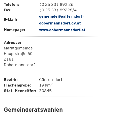
Telefon:
(0 25 33) 892 26
Fax:
(0 25 33) 89226/4
gemeinde@palterndorf-
E-Mail:
dobermannsdorf.gv.at
Homepage:
www.dobermannsdorf.at
Adresse:
Marktgemeinde
Hauptstraße 60
2181
Dobermannsdorf
Bezirk:
Gänserndorf
2
Flächengröße:
19 km
Stat. Kennziffer:
30845
Gemeinderatswahlen