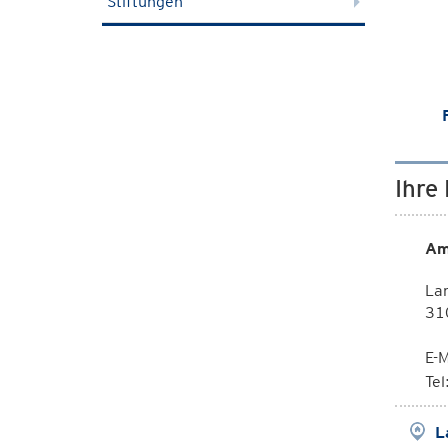
Stiftungen
Ihre
Am
La
310
E-M
Te
L