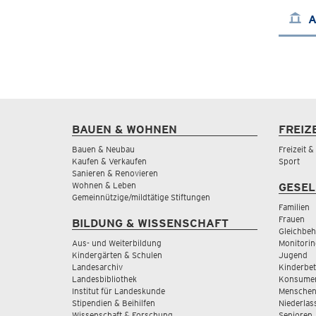
A
BAUEN & WOHNEN
FREIZ
Bauen & Neubau
Freizeit 
Kaufen & Verkaufen
Sport
Sanieren & Renovieren
Wohnen & Leben
GESEL
Gemeinnützige/mildtätige Stiftungen
Familien
Frauen
BILDUNG & WISSENSCHAFT
Gleichbeh
Aus- und Weiterbildung
Monitorin
Kindergärten & Schulen
Jugend
Landesarchiv
Kinderbe
Landesbibliothek
Konsumen
Institut für Landeskunde
Menschen
Stipendien & Beihilfen
Niederlas
Wissenschaft & Forschung
Senioren