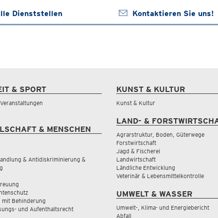
lle Dienststellen
Kontaktieren Sie uns!
EIT & SPORT
KUNST & KULTUR
& Veranstaltungen
Kunst & Kultur
LAND- & FORSTWIRTSCH
LSCHAFT & MENSCHEN
Agrarstruktur, Boden, Güterwege
Forstwirtschaft
Jagd & Fischerei
andlung & Antidiskriminierung &
Landwirtschaft
g
Ländliche Entwicklung
Veterinär & Lebensmittelkontrolle
treuung
tenschutz
UMWELT & WASSER
 mit Behinderung
Umwelt-, Klima- und Energiebericht
sungs- und Aufenthaltsrecht
Abfall