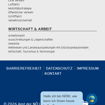
LKW Verkehr
Luftfahrt
Mobilitätsstrategie
Öffentlicher Verkehr
Schifffahrt
Verkehrssicherheit
WIRTSCHAFT & ARBEIT
Arbeitsmarkt
Ausschreibungen & Liegenschaften
Gewerbe
Wettwesen und Landesausspielungen mit Glücksspielautomaten
Wirtschaft, Tourismus & Technologie
BARRIEREFREIHEIT
DATENSCHUTZ
IMPRESSUM
KONTAKT
Hallo ich bin NÖKI, wie
kann ich Ihnen heute
© 2026 Amt der NÖ Landesregierung