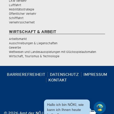
LKW Verkehr
Luftfahrt
Mobilitätsstrategie
Öffentlicher Verkehr
Schifffahrt
Verkehrssicherheit
WIRTSCHAFT & ARBEIT
Arbeitsmarkt
Ausschreibungen & Liegenschaften
Gewerbe
Wettwesen und Landesausspielungen mit Glücksspielautomaten
Wirtschaft, Tourismus & Technologie
BARRIEREFREIHEIT
DATENSCHUTZ
IMPRESSUM
KONTAKT
Hallo ich bin NÖKI, wie
kann ich Ihnen heute
© 2026 Amt der NÖ Landesregierung