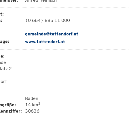
meister:
Alfred Reinisch
t:
:
(0 664) 885 11 000
gemeinde@tattendorf.at
age:
www.tattendorf.at
e:
nde
latz 2
dorf
:
Baden
2
ngröße:
14 km
ennziffer:
30636