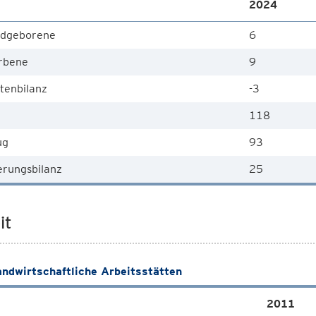
2024
dgeborene
6
rbene
9
tenbilanz
-3
118
ug
93
rungsbilanz
25
it
andwirtschaftliche Arbeitsstätten
2011