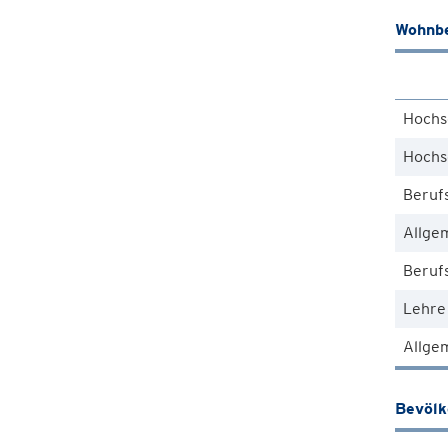
Wohnbe
Hochs
Hochs
Beruf
Allge
Berufs
Lehre
Allgem
Bevöl