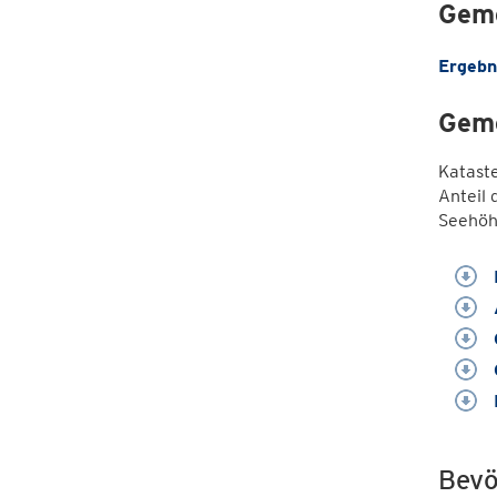
Geme
Ergebn
Geme
Katast
Anteil 
Seehöh
Bevö