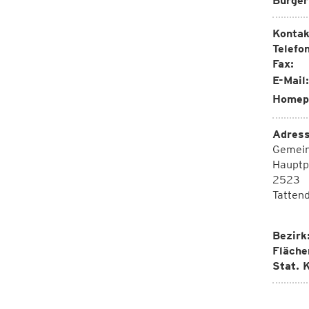
Bürger
Kontak
Telefon
Fax:
E-Mail:
Homep
Adress
Gemei
Hauptp
2523
Tatten
Bezirk
Fläche
Stat. K