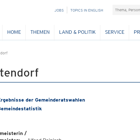
Suchefeld
NAVIGATION
JOBS
TOPICS IN ENGLISH
ÜBERSPRINGEN
HOME
THEMEN
LAND & POLITIK
SERVICE
PR
ndorf
tendorf
rgebnisse der Gemeinderatswahlen
emeindestatistik
meisterin /