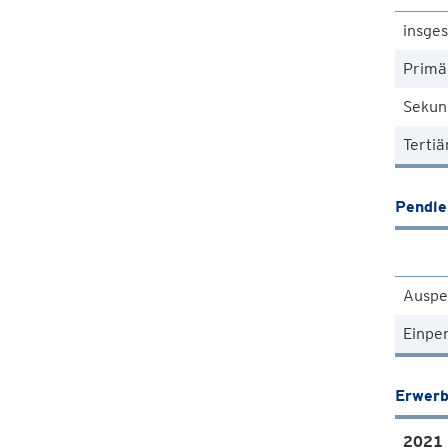
insge
Primä
Sekun
Tertiä
Pendle
Auspe
Einpe
Erwerb
2021