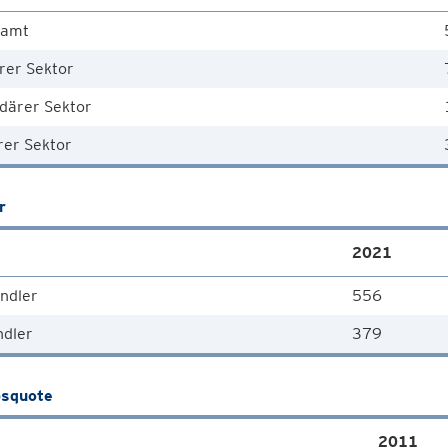
samt
rer Sektor
därer Sektor
rer Sektor
r
2021
ndler
556
ndler
379
squote
2011