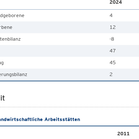
2024
dgeborene
4
rbene
12
tenbilanz
-8
47
ug
45
rungsbilanz
2
it
andwirtschaftliche Arbeitsstätten
2011