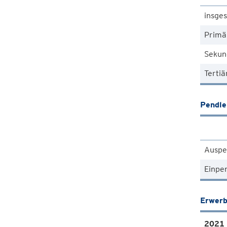
insge
Primä
Sekun
Tertiä
Pendle
Auspe
Einpe
Erwerb
2021