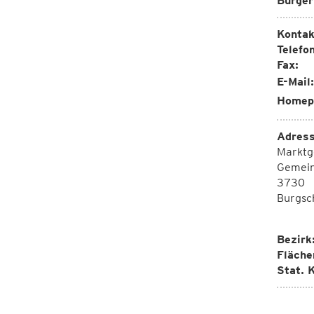
Bürger
Kontak
Telefon
Fax:
E-Mail:
Homep
Adress
Marktg
Gemein
3730
Burgsch
Bezirk
Fläche
Stat. K