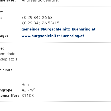
meister:
Andreas Boigenfürst
t:
:
(0 29 84) 26 53
(0 29 84) 26 53/15
gemeinde@burgschleinitz-kuehnring.at
age:
www.burgschleinitz-kuehnring.at
e:
emeinde
deplatz 1
leinitz
:
Horn
2
ngröße:
42 km
ennziffer:
31103