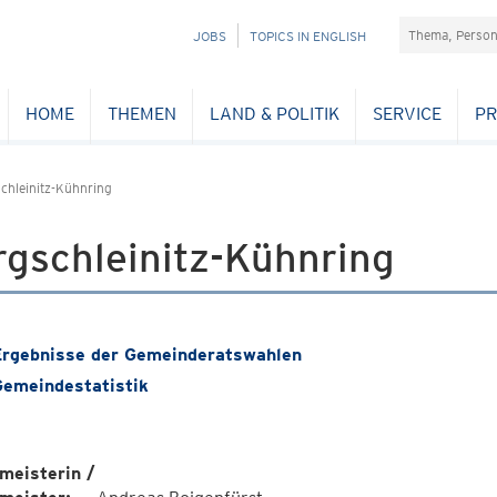
Suchefeld
NAVIGATION
JOBS
TOPICS IN ENGLISH
ÜBERSPRINGEN
HOME
THEMEN
LAND & POLITIK
SERVICE
PR
chleinitz-Kühnring
gschleinitz-Kühnring
rgebnisse der Gemeinderatswahlen
emeindestatistik
meisterin /