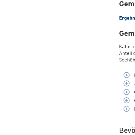
Geme
Ergebn
Geme
Katast
Anteil 
Seehöh
Bevö