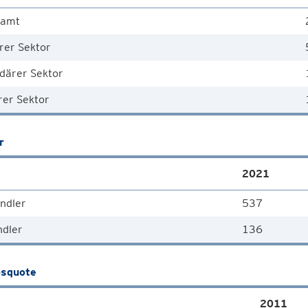
samt
rer Sektor
därer Sektor
rer Sektor
r
2021
ndler
537
ndler
136
squote
2011