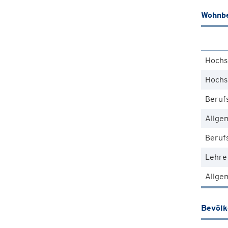
Wohnbe
Hochs
Hochs
Beruf
Allge
Berufs
Lehre
Allgem
Bevöl