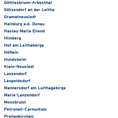
Göttlesbrunn-Arbesthal
Götzendorf an der Leitha
Gramatneusiedl
Hainburg a.d. Donau
Haslau-Maria Ellend
Himberg
Hof am Leithaberge
Höflein
Hundsheim
Klein-Neusiedl
Lanzendorf
Leopoldsdorf
Mannersdorf am Leithagebirge
Maria-Lanzendorf
Moosbrunn
Petronell-Carnuntum
Prellenkirchen