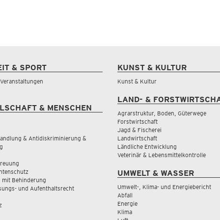
EIT & SPORT
KUNST & KULTUR
& Veranstaltungen
Kunst & Kultur
LAND- & FORSTWIRTSCH
LSCHAFT & MENSCHEN
Agrarstruktur, Boden, Güterwege
Forstwirtschaft
Jagd & Fischerei
andlung & Antidiskriminierung &
Landwirtschaft
g
Ländliche Entwicklung
Veterinär & Lebensmittelkontrolle
treuung
tenschutz
UMWELT & WASSER
 mit Behinderung
Umwelt-, Klima- und Energiebericht
sungs- und Aufenthaltsrecht
Abfall
Energie
z
Klima