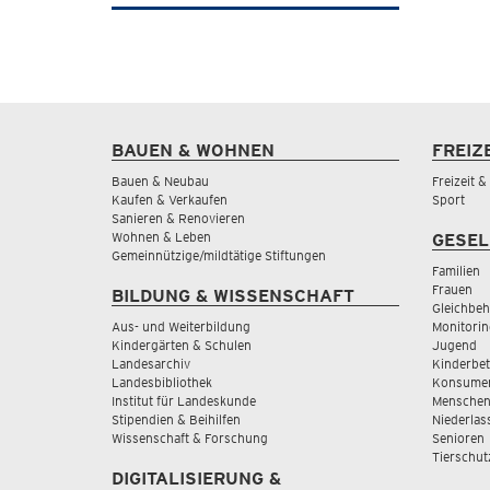
BAUEN & WOHNEN
FREIZ
Bauen & Neubau
Freizeit 
Kaufen & Verkaufen
Sport
Sanieren & Renovieren
Wohnen & Leben
GESEL
Gemeinnützige/mildtätige Stiftungen
Familien
Frauen
BILDUNG & WISSENSCHAFT
Gleichbeh
Aus- und Weiterbildung
Monitorin
Kindergärten & Schulen
Jugend
Landesarchiv
Kinderbe
Landesbibliothek
Konsumen
Institut für Landeskunde
Menschen
Stipendien & Beihilfen
Niederlas
Wissenschaft & Forschung
Senioren
Tierschut
DIGITALISIERUNG &