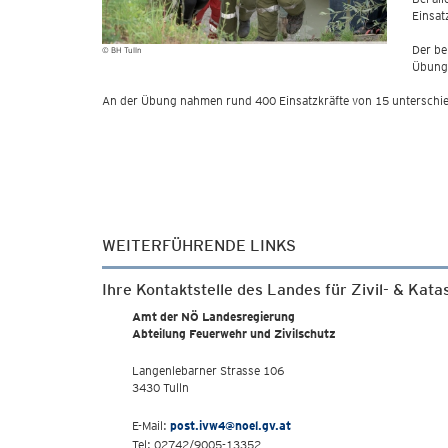
Einsat
Der be
© BH Tulln
Übung
An der Übung nahmen rund 400 Einsatzkräfte von 15 unterschiedl
WEITERFÜHRENDE LINKS
Ihre Kontaktstelle des Landes für Zivil- & Kat
Amt der NÖ Landesregierung
Abteilung Feuerwehr und Zivilschutz
Langenlebarner Strasse 106
3430 Tulln
E-Mail:
post.ivw4@noel.gv.at
Tel: 02742/9005-13352