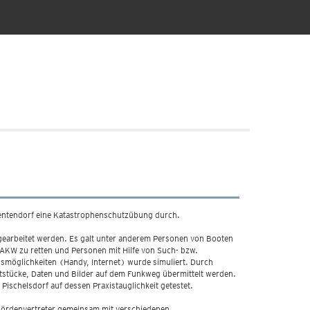
entendorf eine Katastrophenschutzübung durch.
earbeitet werden. Es galt unter anderem Personen von Booten
AKW zu retten und Personen mit Hilfe von Such- bzw.
smöglichkeiten (Handy, Internet) wurde simuliert. Durch
tstücke, Daten und Bilder auf dem Funkweg übermittelt werden.
Pischelsdorf auf dessen Praxistauglichkeit getestet.
ehördenvertreter gemeinsam mit verschiedenen