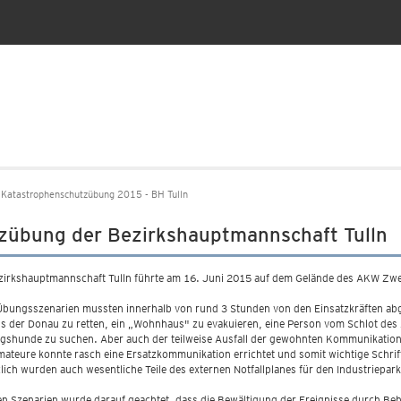
Katastrophenschutzübung 2015 - BH Tulln
zübung der Bezirkshauptmannschaft Tulln
zirkshauptmannschaft Tulln führte am 16. Juni 2015 auf dem Gelände des AKW Zw
bungsszenarien mussten innerhalb von rund 3 Stunden von den Einsatzkräften abg
s der Donau zu retten, ein „Wohnhaus" zu evakuieren, eine Person vom Schlot des 
gshunde zu suchen. Aber auch der teilweise Ausfall der gewohnten Kommunikation
ateure konnte rasch eine Ersatzkommunikation errichtet und somit wichtige Schrif
lich wurden auch wesentliche Teile des externen Notfallplanes für den Industriepark 
len Szenarien wurde darauf geachtet, dass die Bewältigung der Ereignisse durch B