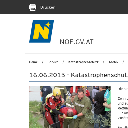
Drucken
NOE.GV.AT
Home
Service
Katastrophenschutz
Archiv
16.06.2015 - Katastrophenschut
Die Be
Zehn Ü
und au
Rettun
Funkam
Zusätz
Bei al