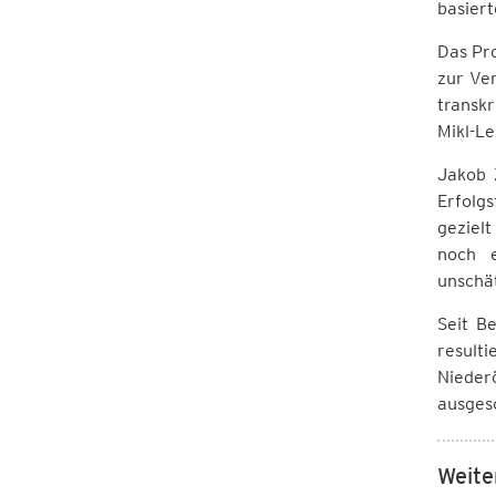
basiert
Das Pro
zur Ver
transk
Mikl-L
Jakob 
Erfolgs
geziel
noch e
unschä
Seit B
resulti
Nieder
ausgesc
Weite