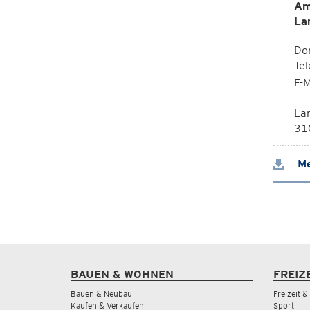
Am
La
Dor
Te
E-M
La
310
Me
BAUEN & WOHNEN
FREIZ
Bauen & Neubau
Freizeit 
Kaufen & Verkaufen
Sport