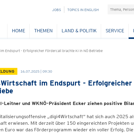
Suchefeld
NAVIGATION
JOBS
TOPICS IN ENGLISH
ÜBERSPRINGEN
HOME
THEMEN
LAND & POLITIK
SERVICE
 im Endspurt - Erfolgreicher Fördercall brachte KI in NÖ Betriebe
ELDUNG
16.07.2025 | 09:30
4Wirtschaft im Endspurt - Erfolgreicher 
iebe
l-Leitner und WKNÖ-Präsident Ecker ziehen positive Bila
italisierungsoffensive „digi4Wirtschaft“ hat sich auch 2025 a
aft erwiesen. Mit derzeit über 150 eingereichten Projekten u
en Euro war das Förderprogramm wieder ein voller Erfolg. Di