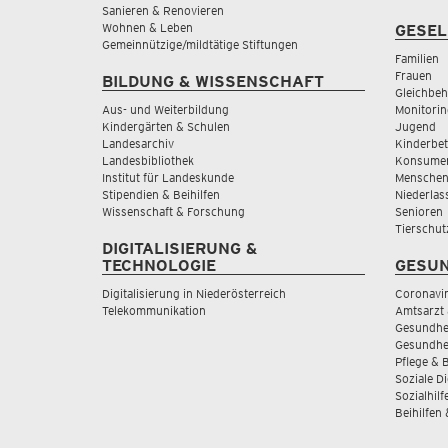
Sanieren & Renovieren
Wohnen & Leben
GESEL
Gemeinnützige/mildtätige Stiftungen
Familien
Frauen
BILDUNG & WISSENSCHAFT
Gleichbeh
Aus- und Weiterbildung
Monitorin
Kindergärten & Schulen
Jugend
Landesarchiv
Kinderbe
Landesbibliothek
Konsumen
Institut für Landeskunde
Menschen
Stipendien & Beihilfen
Niederlas
Wissenschaft & Forschung
Senioren
Tierschut
DIGITALISIERUNG &
TECHNOLOGIE
GESUN
Digitalisierung in Niederösterreich
Coronavi
Telekommunikation
Amtsarzt 
Gesundhei
Gesundhe
Pflege & 
Soziale D
Sozialhilf
Beihilfen