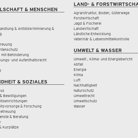
LAND- & FORSTWIRTSCH
LSCHAFT & MENSCHEN
Agrarstruktur, Boden, Güterwege
Forstwirtschaft
Jagd & Fischerei
andlung & Antidiskriminierung &
Landwirtschaft
g
Ländliche Entwicklung
Veterinär & Lebensmittelkontrolle
treuung
tenschutz
UMWELT & WASSER
 mit Behinderung
Umwelt-, Klima- und Energiebericht
sungs- und Aufenthaltsrecht
Abfall
Energie
z
Klima
Luft
DHEIT & SOZIALES
Nachhaltigkeit
rus
Naturschutz
& Bewilligungen
Umweltrecht
tseinrichtungen
Umweltschutz
itsvorsorge & Forschung
Wasser
Betreuung
ienste & Beratung
e
 & Kurplätze