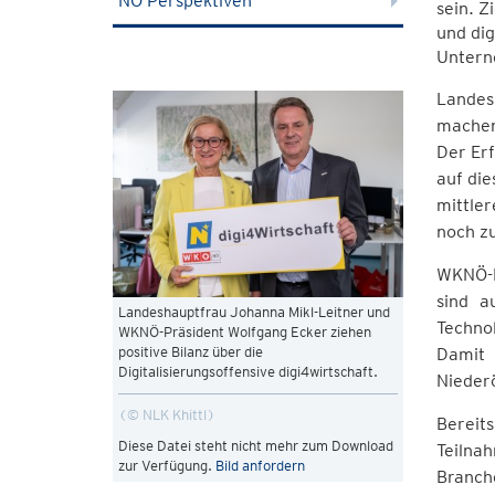
NÖ Perspektiven
sein. Z
und dig
Untern
Landes
machen 
Der Erf
auf die
mittler
noch z
WKNÖ-Pr
sind a
Landeshauptfrau Johanna Mikl-Leitner und
Technol
WKNÖ-Präsident Wolfgang Ecker ziehen
positive Bilanz über die
Damit 
Digitalisierungsoffensive digi4wirtschaft.
Niederö
© NLK Khittl
Bereit
Diese Datei steht nicht mehr zum Download
Teilna
zur Verfügung.
Bild anfordern
Branch