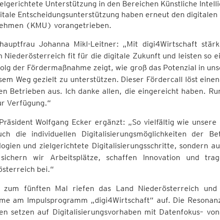
ielgerichtete Unterstützung in den Bereichen Künstliche Inte
itale Entscheidungsunterstützung haben erneut den digitalen 
ehmen (KMU) vorangetrieben.
hauptfrau Johanna Mikl-Leitner: „Mit digi4Wirtschaft stärk
Niederösterreich fit für die digitale Zukunft und leisten so 
olg der Fördermaßnahme zeigt, wie groß das Potenzial in unse
sem Weg gezielt zu unterstützen. Dieser Fördercall löst einen
en Betrieben aus. Ich danke allen, die eingereicht haben. R
ur Verfügung.“
äsident Wolfgang Ecker ergänzt: „So vielfältig wie unsere B
uch die individuellen Digitalisierungsmöglichkeiten der Be
ogien und zielgerichtete Digitalisierungsschritte, sondern 
sichern wir Arbeitsplätze, schaffen Innovation und tra
sterreich bei.“
s zum fünften Mal riefen das Land Niederösterreich und
hme am Impulsprogramm „digi4Wirtschaft“ auf. Die Resonanz
en setzen auf Digitalisierungsvorhaben mit Datenfokus– vo