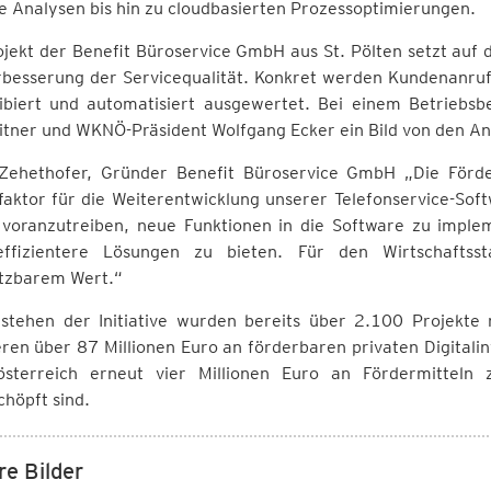
e Analysen bis hin zu cloudbasierten Prozessoptimierungen.
jekt der Benefit Büroservice GmbH aus St. Pölten setzt auf de
besserung der Servicequalität. Konkret werden Kundenanrufe 
ribiert und automatisiert ausgewertet. Bei einem Betrieb
eitner und WKNÖ-Präsident Wolfgang Ecker ein Bild von den 
Zehethofer, Gründer Benefit Büroservice GmbH „Die Förder
faktor für die Weiterentwicklung unserer Telefonservice-Softw
t voranzutreiben, neue Funktionen in die Software zu imp
ffizientere Lösungen zu bieten. Für den Wirtschaftsst
tzbarem Wert.“
estehen der Initiative wurden bereits über 2.100 Projekte
eren über 87 Millionen Euro an förderbaren privaten Digitalin
österreich erneut vier Millionen Euro an Fördermittel
höpft sind.
re Bilder