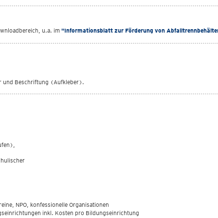
ownloadbereich, u.a. im
"Informationsblatt zur Förderung von Abfalltrennbehälte
er und Beschriftung (Aufkleber).
ufen),
chulischer
ine, NPO, konfessionelle Organisationen
gseinrichtungen inkl. Kosten pro Bildungseinrichtung