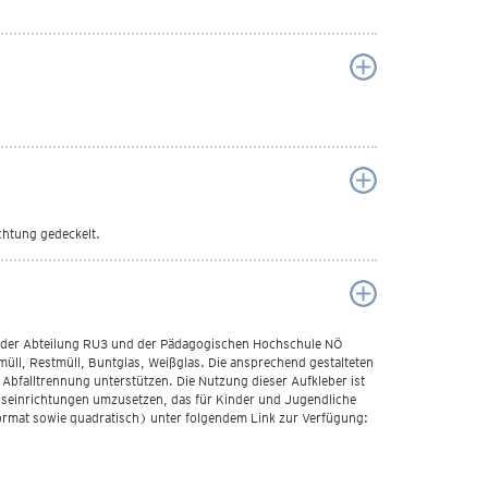
ichtung gedeckelt.
t der Abteilung RU3 und der Pädagogischen Hochschule NÖ
üll, Restmüll, Buntglas, Weißglas. Die ansprechend gestalteten
Abfalltrennung unterstützen. Die Nutzung dieser Aufkleber ist
ungseinrichtungen umzusetzen, das für Kinder und Jugendliche
ormat sowie quadratisch) unter folgendem Link zur Verfügung: