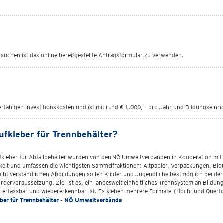
nsuchen ist das online bereitgestellte Antragsformular zu verwenden.
rfähigen Investitionskosten und ist mit rund € 1.000,-- pro Jahr und Bildungseinr
Aufkleber für Trennbehälter?
fkleber für Abfallbehälter wurden von den NÖ Umweltverbänden in Kooperation mi
kelt und umfassen die wichtigsten Sammelfraktionen: Altpapier, Verpackungen, Biom
icht verständlichen Abbildungen sollen Kinder und Jugendliche bestmöglich bei der 
ördervoraussetzung. Ziel ist es, ein landesweit einheitliches Trennsystem an Bild
l erfassbar und wiedererkennbar ist. Es stehen mehrere Formate (Hoch- und Querf
ber für Trennbehälter - NÖ Umweltverbände