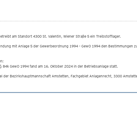
§ 84k der GewO 1994 - 2024
eibt am Standort 4300 St. Valentin, Wiener Straße 5 ein Treibstofflager.
rbindung mit Anlage 5 der Gewerbeordnung 1994 – GewO 1994 den Bestimmungen zur
en:
 § 84k GewO 1994 fand am 16. Oktober 2024 in der Betriebsanlage statt.
i der Bezirkshauptmannschaft Amstetten, Fachgebiet Anlagenrecht, 3300 Amstette