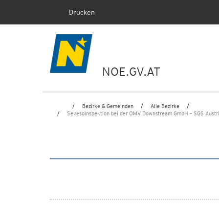
Drucken
NOE.GV.AT
Bezirke & Gemeinden
Alle Bezirke
Home
Amstett
Sevesoinspektion bei der OMV Downstream GmbH – SGS Austria
Sevesoinspektion bei der OMV Dow
Straße 5 am 16. Oktober 2024
Alle Kundmachungen des Landes NÖ
OMV Downstream GmbH – SGS Austria 