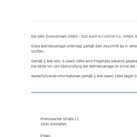
Weiner Straße 5, Seveso-Inspektion 
Die OMV Downstream GmbH – SGS Austria Controll-Co. GmbH, betr
Diese Betriebsanlage unterliegt gemäß dem Abschnitt 8a in Ve
Stoffen.
Gemäß § 84k Abs. 6 GewO 1994 wird Folgendes bekannt gegeb
Die letzte Vor-Ort-Überprüfung der Betriebsanlage im Sinne des
Weiterführende Informationen gemäß § 84k GewO 1994 liegen be
DOWNLOADS
Ihre Kontaktstelle des Landes
Bezirkshauptmannschaft Amstetten
Preinsbacher Straße 11
3300 Amstetten
E-Mail:
post.bham@noel.gv.at