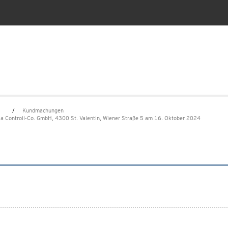
Kundmachungen
en
 Controll-Co. GmbH, 4300 St. Valentin, Wiener Straße 5 am 16. Oktober 2024
nstream GmbH – SGS Austria Controll-Co. Gmb
Controll-Co. GmbH, Stadtgemeinde St. Valentin,