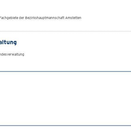
n Fachgebiete der Bezirkshauptmannschaft Amstetten
altung
andesverwaltung