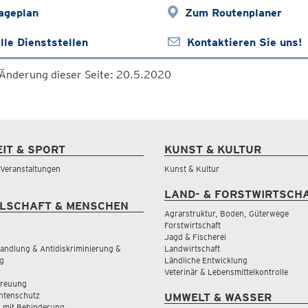
ageplan
Zum Routenplaner
lle Dienststellen
Kontaktieren Sie uns!
 Änderung dieser Seite: 20.5.2020
EIT & SPORT
KUNST & KULTUR
& Veranstaltungen
Kunst & Kultur
LAND- & FORSTWIRTSCH
LSCHAFT & MENSCHEN
Agrarstruktur, Boden, Güterwege
Forstwirtschaft
Jagd & Fischerei
andlung & Antidiskriminierung &
Landwirtschaft
g
Ländliche Entwicklung
Veterinär & Lebensmittelkontrolle
treuung
tenschutz
UMWELT & WASSER
 mit Behinderung