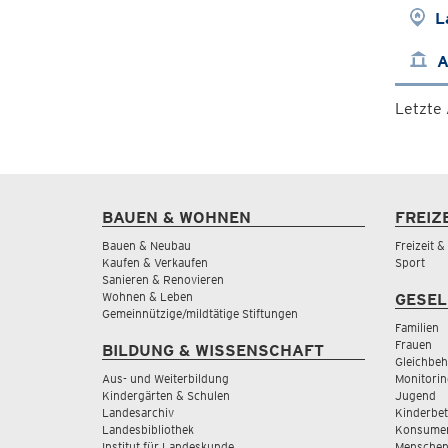
L
A
Letzte
BAUEN & WOHNEN
FREIZ
Bauen & Neubau
Freizeit 
Kaufen & Verkaufen
Sport
Sanieren & Renovieren
Wohnen & Leben
GESEL
Gemeinnützige/mildtätige Stiftungen
Familien
Frauen
BILDUNG & WISSENSCHAFT
Gleichbeh
Aus- und Weiterbildung
Monitorin
Kindergärten & Schulen
Jugend
Landesarchiv
Kinderbe
Landesbibliothek
Konsumen
Institut für Landeskunde
Menschen