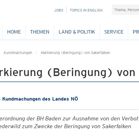
Suchefeld
NAVIGATION
JOBS
TOPICS IN ENGLISH
ÜBERSPRINGEN
HOME
THEMEN
LAND & POLITIK
SERVICE
PR
Kundmachungen
Markierung (Beringung) von Sakerfalken
rkierung (Beringung) von 
e Kundmachungen des Landes NÖ
erordnung der BH Baden zur Ausnahme von den Verbote
ederwild zum Zwecke der Beringung von Sakerfalken