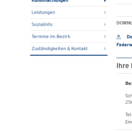
Kundmachungen
Leistungen
DOWN
Sozialinfo
Termine im Bezirk
Do
Federw
Zuständigkeiten & Kontakt
Ihre
Be
Sc
25
Tel
Em