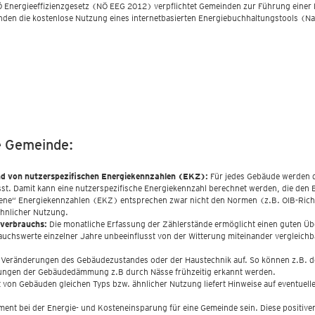
 Energieeffizienzgesetz (NÖ EEG 2012) verpflichtet Gemeinden zur Führung einer 
den die kostenlose Nutzung eines internetbasierten Energiebuchhaltungstools (Na
e Gemeinde:
nd von nutzerspezifischen Energiekennzahlen (EKZ):
Für jedes Gebäude werden d
sst. Damit kann eine nutzerspezifische Energiekennzahl berechnet werden, die den 
ssene“ Energiekennzahlen (EKZ) entsprechen zwar nicht den Normen (z.B. OIB-Richt
ähnlicher Nutzung.
nverbrauchs:
Die monatliche Erfassung der Zählerstände ermöglicht einen guten Üb
rauchswerte einzelner Jahre unbeeinflusst von der Witterung miteinander verglei
 Veränderungen des Gebäudezustandes oder der Haustechnik auf. So können z.B. de
ungen der Gebäudedämmung z.B durch Nässe frühzeitig erkannt werden.
t von Gebäuden gleichen Typs bzw. ähnlicher Nutzung liefert Hinweise auf eventuell
ument bei der Energie- und Kosteneinsparung für eine Gemeinde sein. Diese posit