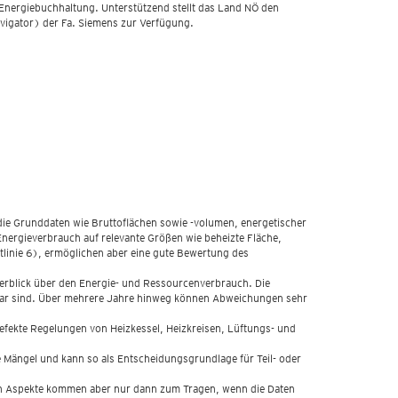
Energiebuchhaltung. Unterstützend stellt das Land NÖ den
vigator) der Fa. Siemens zur Verfügung.
ie Grunddaten wie Bruttoflächen sowie -volumen, energetischer
Energieverbrauch auf relevante Größen wie beheizte Fläche,
linie 6), ermöglichen aber eine gute Bewertung des
erblick über den Energie- und Ressourcenverbrauch. Die
chbar sind. Über mehrere Jahre hinweg können Abweichungen sehr
fekte Regelungen von Heizkessel, Heizkreisen, Lüftungs- und
e Mängel und kann so als Entscheidungsgrundlage für Teil- oder
iven Aspekte kommen aber nur dann zum Tragen, wenn die Daten