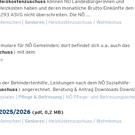
Heizkostenzuschuss
können NÖ Landesbürgerinnen und
Heizkosten haben und deren monatliche Brutto-Einkünfte den
293 ASVG nicht überschreiten. Die NÖ ...
 Menschen
Senioren
Heizkostenzuschuss / Wohnbonus
ormulare für NÖ Gemeinden; dort befindet sich u.a. auch das
chuss
) mit dem
ce
en der Behindertenhilfe, Leistungen nach dem NÖ Sozialhilfe-
uschuss
) angerechnet. Beratung & Antrag Downloads Downl
oziales
Pflege & Betreuung
NÖ Pflege- und Betreuungssch
 2025/2026
(pdf, 0,2 MB)
 Menschen
Senioren
Heizkostenzuschuss / Wohnbonus