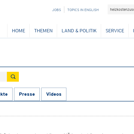
Suchefeld
NAVIGATION
JOBS
TOPICS IN ENGLISH
ÜBERSPRINGEN
HOME
THEMEN
LAND & POLITIK
SERVICE
kte
Presse
Videos