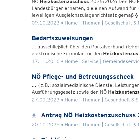
NÖ
Heizkostenzuschuss
2025/2026 Den NÖ
Landesbürger erhalten, die einen Aufwand für 
jeweiligen Ausgleichszulagenrichtsatz gemäß § 
.
09.10.2023
Home
Themen
Gesellschaft &
Bedarfszuweisungen
... ausschließlich über den Portalverbund (E-F
elektronische Formular für den
Heizkostenzus
.
17.11.2016
Home
Service
Gemeindeservi
NÖ Pflege- und Betreuungsscheck
... (z.B.: sozialmedizinische Dienste, Leistung
Ausführungsgesetz sowie den NÖ
Heizkostenz
.
27.09.2023
Home
Themen
Gesundheit & S
Antrag NÖ Heizkostenzuschuss
.
20.10.2025
Home
Themen
Gesellschaft &