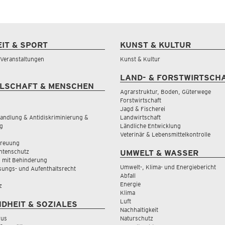
EIT & SPORT
KUNST & KULTUR
& Veranstaltungen
Kunst & Kultur
LAND- & FORSTWIRTSCH
LSCHAFT & MENSCHEN
Agrarstruktur, Boden, Güterwege
Forstwirtschaft
Jagd & Fischerei
andlung & Antidiskriminierung &
Landwirtschaft
g
Ländliche Entwicklung
Veterinär & Lebensmittelkontrolle
treuung
tenschutz
UMWELT & WASSER
 mit Behinderung
Umwelt-, Klima- und Energiebericht
sungs- und Aufenthaltsrecht
Abfall
Energie
z
Klima
Luft
DHEIT & SOZIALES
Nachhaltigkeit
rus
Naturschutz