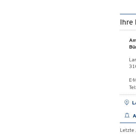
Ihre
Am
Bü
La
310
E-M
Te
L
A
Letzte