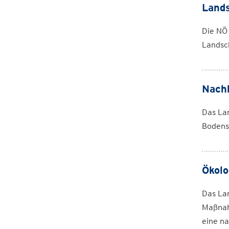
Lands
Die NÖ
Landsc
Nachh
Das Lan
Bodens
Ökolo
Das La
Maßnah
eine na