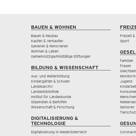
BAUEN & WOHNEN
FREIZ
Bauen & Neubau
Freizeit 
Kaufen & Verkaufen
Sport
Sanieren & Renovieren
Wohnen & Leben
GESEL
Gemeinnützige/mildtätige Stiftungen
Familien
Frauen
BILDUNG & WISSENSCHAFT
Gleichbeh
Aus- und Weiterbildung
Monitorin
Kindergärten & Schulen
Jugend
Landesarchiv
Kinderbe
Landesbibliothek
Konsumen
Institut für Landeskunde
Menschen
Stipendien & Beihilfen
Niederlas
Wissenschaft & Forschung
Senioren
Tierschut
DIGITALISIERUNG &
TECHNOLOGIE
GESUN
Digitalisierung in Niederösterreich
Coronavi