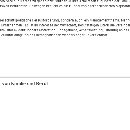
ären bereit in Karenz zu gehen bzw. würden ¾ ihre Arbeitszeit zugunsten der Familie
beitswelt befürchten. Deswegen braucht es ein Bündel von elternorientierten Maßn
 gesellschaftspolitische Herausforderung, sondern auch ein Managementthema. Männ
Unternehmen. Es ist im Interesse der Wirtschaft, berufstätigen Eltern die Vereinbark
olitik sind evident: höhere Motivation, Engagement, Arbeitsleistung, Bindung an d
 in Zukunft aufgrund des demografischen Wandels sogar unverzichtbar.
t von Familie und Beruf