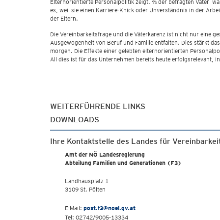
Elternorientierte Personalpolitik zeigt. ⅔ der befragten Väter w
es, weil sie einen Karriere-Knick oder Unverständnis in der Ar
der Eltern.
Die Vereinbarkeitsfrage und die Väterkarenz ist nicht nur eine
Ausgewogenheit von Beruf und Familie entfalten. Dies stärkt das 
morgen. Die Effekte einer gelebten elternorientierten Personalp
All dies ist für das Unternehmen bereits heute erfolgsrelevant,
WEITERFÜHRENDE LINKS
DOWNLOADS
Ihre Kontaktstelle des Landes für Vereinbarkei
Amt der NÖ Landesregierung
Abteilung Familien und Generationen (F3)
Landhausplatz 1
3109 St. Pölten
E-Mail:
post.f3@noel.gv.at
Tel: 02742/9005-13334