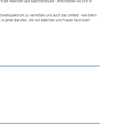
% der Mädchen laut Mädchenstudie - entscheiden sie sich in
fswahlspektrum zu vermitteln und auch das Umfeld - wie Eltern
nz in jenen Berufen, die von Mädchen und Frauen favorisiert