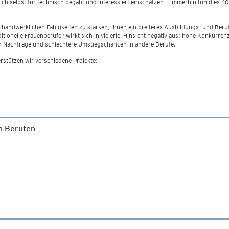
h selbst für technisch begabt und interessiert einschätzen - immerhin tun dies 40 
h handwerklichen Fähigkeiten zu stärken, ihnen ein breiteres Ausbildungs- und Beru
ditionelle Frauenberufe" wirkt sich in vielerlei Hinsicht negativ aus: hohe Konkurre
n Nachfrage und schlechtere Umstiegschancen in andere Berufe.
stützen wir verschiedene Projekte:
n Berufen