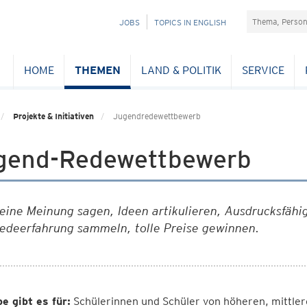
Suchefeld
NAVIGATION
JOBS
TOPICS IN ENGLISH
ÜBERSPRINGEN
HOME
THEMEN
LAND & POLITIK
SERVICE
Projekte & Initiativen
Jugendredewettbewerb
gend-Redewettbewerb
eine Meinung sagen, Ideen artikulieren, Ausdrucksfähig
edeerfahrung sammeln, tolle Preise gewinnen.
e gibt es für:
Schülerinnen und Schüler von höheren, mittler