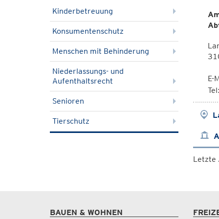
Kinderbetreuung
Am
Ab
Konsumentenschutz
La
Menschen mit Behinderung
310
Niederlassungs- und
E-M
Aufenthaltsrecht
Te
Senioren
L
Tierschutz
A
Letzte
BAUEN & WOHNEN
FREIZ