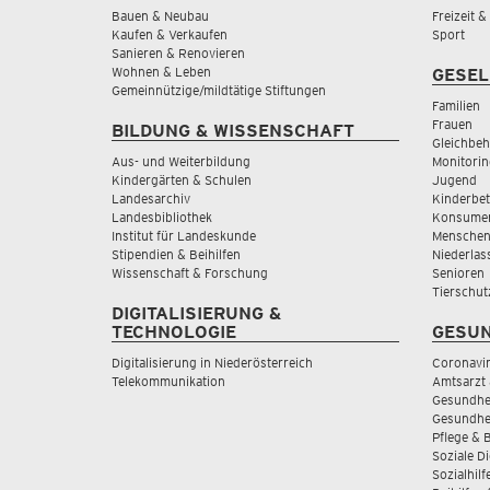
Bauen & Neubau
Freizeit 
Kaufen & Verkaufen
Sport
Sanieren & Renovieren
Wohnen & Leben
GESEL
Gemeinnützige/mildtätige Stiftungen
Familien
Frauen
BILDUNG & WISSENSCHAFT
Gleichbeh
Aus- und Weiterbildung
Monitorin
Kindergärten & Schulen
Jugend
Landesarchiv
Kinderbe
Landesbibliothek
Konsumen
Institut für Landeskunde
Menschen
Stipendien & Beihilfen
Niederlas
Wissenschaft & Forschung
Senioren
Tierschut
DIGITALISIERUNG &
TECHNOLOGIE
GESUN
Digitalisierung in Niederösterreich
Coronavi
Telekommunikation
Amtsarzt 
Gesundhei
Gesundhe
Pflege & 
Soziale D
Sozialhilf