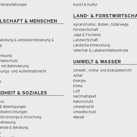
& Veranstaltungen
Kunst & Kultur
LAND- & FORSTWIRTSCH
LSCHAFT & MENSCHEN
Agrarstruktur, Boden, Güterwege
Forstwirtschaft
Jagd & Fischerei
andlung & Antidiskriminierung &
Landwirtschaft
g
Ländliche Entwicklung
Veterinär & Lebensmittelkontrolle
treuung
tenschutz
UMWELT & WASSER
 mit Behinderung
Umwelt-, Klima- und Energiebericht
sungs- und Aufenthaltsrecht
Abfall
Energie
z
Klima
Luft
DHEIT & SOZIALES
Nachhaltigkeit
rus
Naturschutz
& Bewilligungen
Umweltrecht
tseinrichtungen
Umweltschutz
itsvorsorge & Forschung
Wasser
Betreuung
ienste & Beratung
e