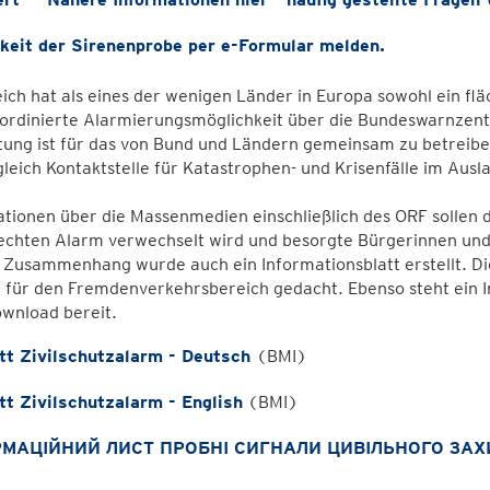
keit der Sirenenprobe per e-Formular melden.
ich hat als eines der wenigen Länder in Europa sowohl ein f
ordinierte Alarmierungsmöglichkeit über die Bundeswarnzentr
htung ist für das von Bund und Ländern gemeinsam zu betreib
leich Kontaktstelle für Katastrophen- und Krisenfälle im Ausl
tionen über die Massenmedien einschließlich des ORF sollen 
echten Alarm verwechselt wird und besorgte Bürgerinnen und
Zusammenhang wurde auch ein Informationsblatt erstellt. Die
l für den Fremdenverkehrsbereich gedacht. Ebenso steht ein I
wnload bereit.
att Zivilschutzalarm - Deutsch
(BMI)
tt Zivilschutzalarm - English
(BMI)
МАЦІЙНИЙ ЛИСТ ПРОБНІ СИГНАЛИ ЦИВІЛЬНОГО ЗАХ