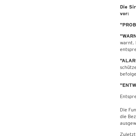
Die Si
vor:
"PROB
"WAR
warnt. 
entspr
"ALAR
schütz
befolg
"ENT
Entspr
Die Fun
die Bez
ausgew
Zuletz