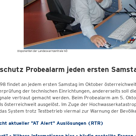
nten der Landeswarnzentrale NÖ
lschutz Probealarm jeden ersten Samst
98 findet an jedem ersten Samstag im Oktober österreichweit 
rprüfung der technischen Einrichtungen, andererseits soll d
gnale vertraut gemacht werden. Beim Probealarm am 5. Okto
ls österreichweit ausgelöst. Im Zuge der Hochwasserkatastr
as System trotz Testbetrieb viermal zur Warnung der Bevölke
cht aktueller "AT Alert" Auslösungen (RTR)
ert" - Nähere Informationen hier - häufig gestellte Fragen