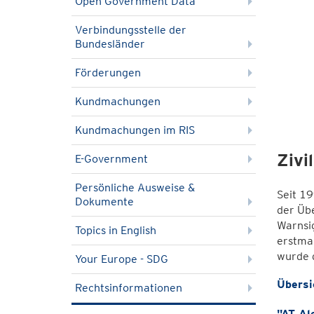
Open Government Data
Verbindungsstelle der
Bundesländer
Förderungen
Kundmachungen
Dispone
Kundmachungen im RIS
Zivi
E-Government
Persönliche Ausweise &
Seit 19
Dokumente
der Übe
Warnsi
Topics in English
erstma
wurde d
Your Europe - SDG
Übersi
Rechtsinformationen
"AT Al