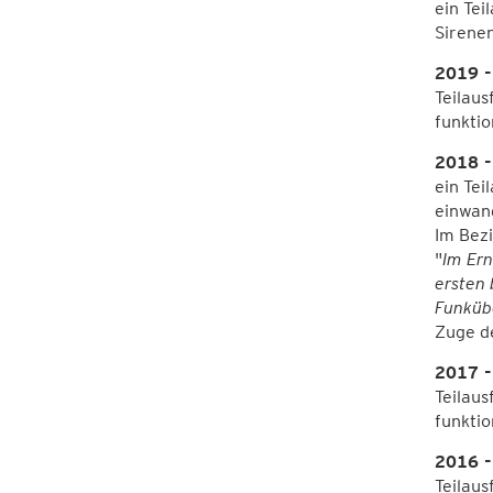
ein Tei
Sirenen
2019 -
Teilaus
funktio
2018 -
ein Tei
einwand
Im Bezi
"
Im Ern
ersten 
Funküb
Zuge d
2017 -
Teilaus
funktio
2016 -
Teilaus