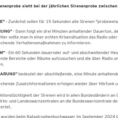
renenprobe sieht bei der jährlichen Sirenenprobe zwischen
E"
- Zunächst sollen für 15 Sekunden alle Sirenen "probeweis
NUNG"
- Dann folgt ein drei Minuten anhaltender Dauerton, d
Hier sollte man in einer echten Krisensituation das Radio ode
echende Verhaltensmaßnahmen zu informieren.
M"
- Ein 60 Sekunden dauernder auf- und abschwellender Heul
ende Bereiche oder Räume aufzusuchen und die über Radio
en.
WARUNG"
bedeutet der abschließende, eine Minute anhaltend
echende Zusatzinformationen erfolgen wieder über Hörfunk u
ktionstüchtigkeit der Sirenen wird in allen Bundesländern an 
irks- und Landeswarnzentralen an die Bundeswarnzentrale des
ertet.
t wurden beim Katastrophenhochwasser im September 2024 üb