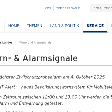
Suchefeld
NAVIGATION
JOBS
TOPICS IN ENGLISH
ÜBERSPRINGEN
HOME
THEMEN
LAND & POLITIK
SERVICE
s Landes
Warn- und Alarmsignale
rn- & Alarmsignale
ächster Zivilschutzprobealarm am 4. Oktober 2025
AT Alert" - neues Bevölkerungswarnsystem für Mobiltele
m Zeitraum zwischen 12:00 und 13:00 Uhr werden die
larm und Entwarnung getestet.