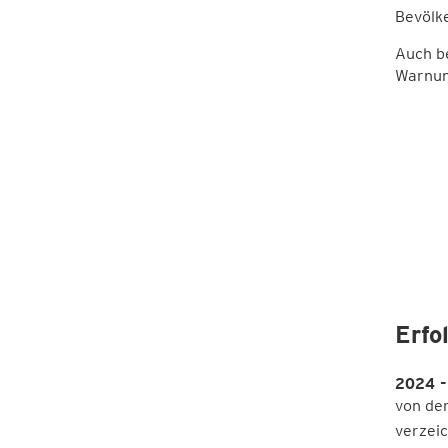
Bevölk
Auch b
Warnun
Erfo
2024 
von der
verzei