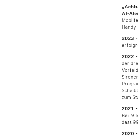
„Achtu
AT-Ale
Mobilt
Handy 
2023 
erfolgr
2022 
der dre
Vorfel
Sirene
Progra
Scheib
zum St
2021 -
Bei 9 S
dass 99
2020 -