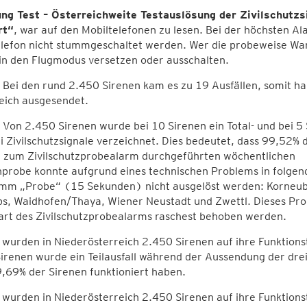
ng Test – Österreichweite Testauslösung der Zivilschutzs
rt“
, war auf den Mobiltelefonen zu lesen. Bei der höchsten 
elefon nicht stummgeschaltet werden. Wer die probeweise Wa
in den Flugmodus versetzen oder ausschalten.
-
Bei den rund 2.450 Sirenen kam es zu 19 Ausfällen, somit 
eich ausgesendet.
-
Von 2.450 Sirenen wurde bei 10 Sirenen ein Total- und bei 5
i Zivilschutzsignale verzeichnet. Dies bedeutet, dass 99,52% 
d zum Zivilschutzprobealarm durchgeführten wöchentlichen
nprobe konnte aufgrund eines technischen Problems in folgen
mm „Probe“ (15 Sekunden) nicht ausgelöst werden: Korneub
bs, Waidhofen/Thaya, Wiener Neustadt und Zwettl. Dieses Pro
art des Zivilschutzprobealarms raschest behoben werden.
wurden in Niederösterreich 2.450 Sirenen auf ihre Funktions
irenen wurde ein Teilausfall während der Aussendung der drei 
,69% der Sirenen funktioniert haben.
wurden in Niederösterreich 2.450 Sirenen auf ihre Funktions