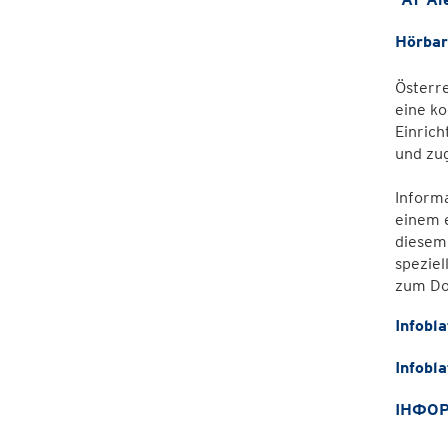
Hörbar
Österre
eine ko
Einric
und zug
Informa
einem 
diesem 
speziel
zum Do
Infobl
Infobla
ІНФОР