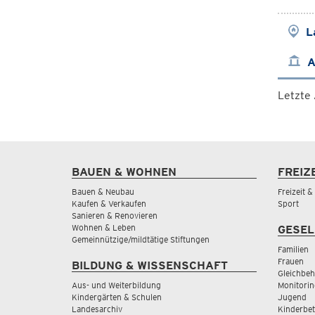
L
A
Letzte
BAUEN & WOHNEN
FREIZ
Bauen & Neubau
Freizeit 
Kaufen & Verkaufen
Sport
Sanieren & Renovieren
Wohnen & Leben
GESEL
Gemeinnützige/mildtätige Stiftungen
Familien
Frauen
BILDUNG & WISSENSCHAFT
Gleichbeh
Aus- und Weiterbildung
Monitorin
Kindergärten & Schulen
Jugend
Landesarchiv
Kinderbe