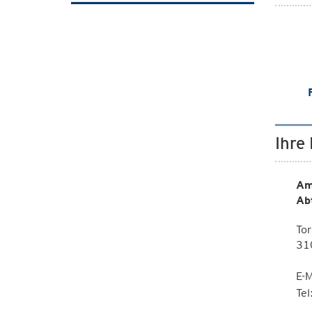
Ihre
Am
Ab
Tor
310
E-M
Te