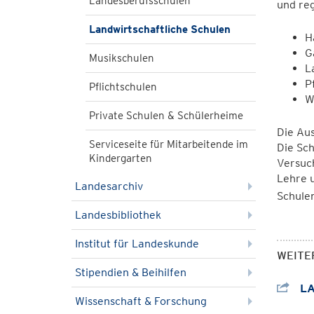
Landesberufsschulen
und reg
Landwirtschaftliche Schulen
H
G
Musikschulen
L
P
Pflichtschulen
W
Private Schulen & Schülerheime
Die Aus
Serviceseite für Mitarbeitende im
Die Sch
Kindergarten
Versuc
Lehre 
Landesarchiv
Schule
Landesbibliothek
Institut für Landeskunde
WEITE
Stipendien & Beihilfen
LA
Wissenschaft & Forschung