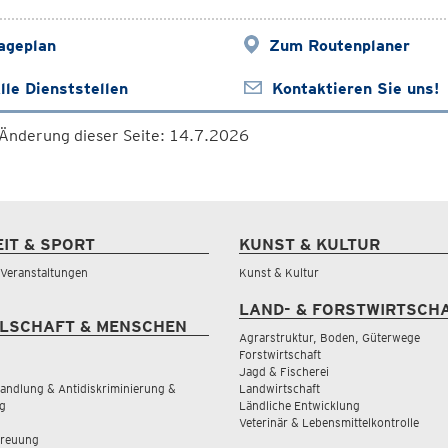
ageplan
Zum Routenplaner
lle Dienststellen
Kontaktieren Sie uns!
 Änderung dieser Seite: 14.7.2026
EIT & SPORT
KUNST & KULTUR
& Veranstaltungen
Kunst & Kultur
LAND- & FORSTWIRTSCH
LSCHAFT & MENSCHEN
Agrarstruktur, Boden, Güterwege
Forstwirtschaft
Jagd & Fischerei
andlung & Antidiskriminierung &
Landwirtschaft
g
Ländliche Entwicklung
Veterinär & Lebensmittelkontrolle
treuung