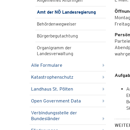
Allgemeines Anbringen
Öffnun
Amt der NÖ Landesregierung
Montag 
Freitag
Behördenwegweiser
Persön
Bürgerbegutachtung
Parteie
Abendp
Organigramm der
Landesverwaltung
wahrge
Alle Formulare
Aufgab
Katastrophenschutz
Landhaus St. Pölten
A
E
Open Government Data
B
S
Verbindungsstelle der
Bundesländer
WEITE