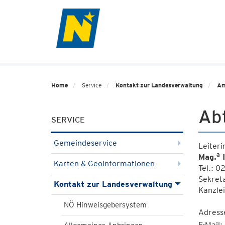
Home
Service
Kontakt zur Landesverwaltung
Am
Ab
SERVICE
Gemeindeservice
Leiteri
a
Mag.
I
Karten & Geoinformationen
Tel.: 
Sekret
Kontakt zur Landesverwaltung
Kanzle
NÖ Hinweisgebersystem
Adress
E-Mail: