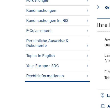
Förderungen
Gru
Kundmachungen
Kundmachungen im RIS
Ihre
E-Government
Am
Persönliche Ausweise &
Bü
Dokumente
La
Topics in English
310
Your Europe - SDG
E-M
Rechtsinformationen
Te
L
A