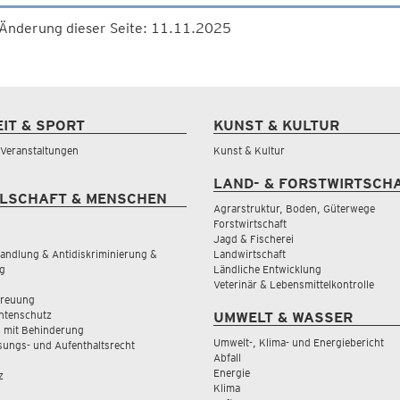
 Änderung dieser Seite: 11.11.2025
EIT & SPORT
KUNST & KULTUR
& Veranstaltungen
Kunst & Kultur
LAND- & FORSTWIRTSCH
LSCHAFT & MENSCHEN
Agrarstruktur, Boden, Güterwege
Forstwirtschaft
Jagd & Fischerei
andlung & Antidiskriminierung &
Landwirtschaft
g
Ländliche Entwicklung
Veterinär & Lebensmittelkontrolle
treuung
tenschutz
UMWELT & WASSER
 mit Behinderung
Umwelt-, Klima- und Energiebericht
sungs- und Aufenthaltsrecht
Abfall
Energie
z
Klima