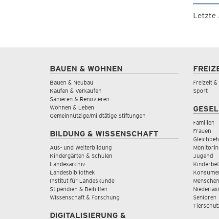
Letzte
BAUEN & WOHNEN
FREIZ
Bauen & Neubau
Freizeit 
Kaufen & Verkaufen
Sport
Sanieren & Renovieren
Wohnen & Leben
GESEL
Gemeinnützige/mildtätige Stiftungen
Familien
Frauen
BILDUNG & WISSENSCHAFT
Gleichbeh
Aus- und Weiterbildung
Monitorin
Kindergärten & Schulen
Jugend
Landesarchiv
Kinderbe
Landesbibliothek
Konsumen
Institut für Landeskunde
Menschen
Stipendien & Beihilfen
Niederlas
Wissenschaft & Forschung
Senioren
Tierschut
DIGITALISIERUNG &