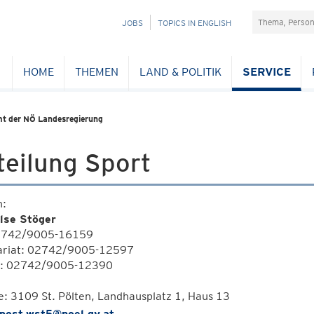
Suchefeld
NAVIGATION
JOBS
TOPICS IN ENGLISH
ÜBERSPRINGEN
HOME
THEMEN
LAND & POLITIK
SERVICE
t der NÖ Landesregierung
teilung Sport
n:
lse Stöger
02742/9005-16159
ariat: 02742/9005-12597
i: 02742/9005-12390
e: 3109 St. Pölten, Landhausplatz 1, Haus 13
post.wst5@noel.gv.at