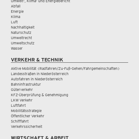
Umwelt-, Klima- und Energiebericht
Abfall
Energie
Klima
Luft
Nachhaltigkeit
Naturschutz
Umweltrecht
Umweltschutz
Wasser
VERKEHR & TECHNIK
Aktive Mobilität (Radfahren/Zu-Fuß-Gehen/Fahrgemeinschaften)
Landesstraßen in Niederösterreich
Autofahren in Niederösterreich
Bahninfrastruktur
Güterverkehr
KFZ-Überprüfung & Genehmigung
LKW Verkehr
Luftfahrt
Mobilitätsstrategie
Öffentlicher Verkehr
Schifffahrt
Verkehrssicherheit
WIRTSCHAFT & ARBEIT