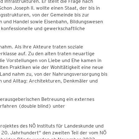
d Infrastrukturen. Er stellt die Frage nach
on Joseph II. wollte einen Staat, der bis in
ngsstrukturen, von der Gemeinde bis zur
n und Handel sowie Eisenbahn, Bildungswesen
, konfessionelle und gewerkschaftliche
nahm. Als ihre Akteure traten soziale
klasse auf. Zu den alten traten neuartige
die Vorstellungen von Liebe und Ehe kamen in
en Praktiken wie der Wohltätigkeit eine neue
 Land nahm zu, von der Nahrungsversorgung bis
 und Alltag: Architekturen, Denkmäler und
erausgeberischen Betreuung ein externes
fahren (double blind) unter
rojektes des NÖ Instituts für Landeskunde und
m 20. Jahrhundert“ den zweiten Teil der vom NÖ