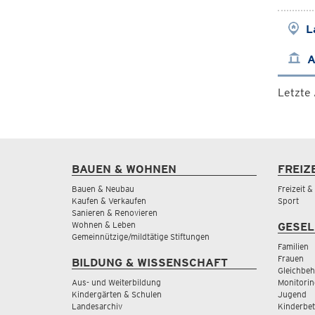
L
A
Letzte
BAUEN & WOHNEN
FREIZ
Bauen & Neubau
Freizeit 
Kaufen & Verkaufen
Sport
Sanieren & Renovieren
Wohnen & Leben
GESEL
Gemeinnützige/mildtätige Stiftungen
Familien
Frauen
BILDUNG & WISSENSCHAFT
Gleichbeh
Aus- und Weiterbildung
Monitorin
Kindergärten & Schulen
Jugend
Landesarchiv
Kinderbe