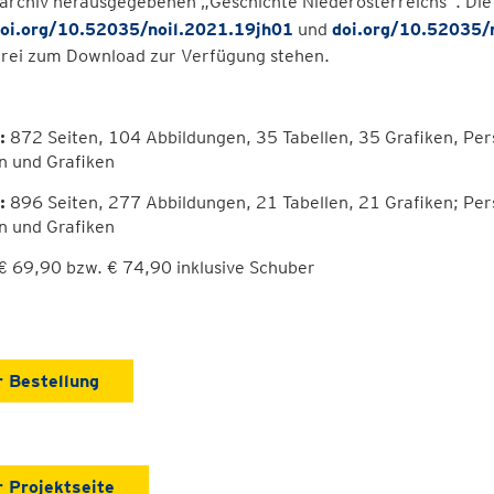
archiv herausgegebenen „Geschichte Niederösterreichs“. D
oi.org/10.52035/noil.2021.19jh01
und
doi.org/10.52035/
frei zum Download zur Verfügung stehen.
:
872 Seiten, 104 Abbildungen, 35 Tabellen, 35 Grafiken, Pers
n und Grafiken
:
896 Seiten, 277 Abbildungen, 21 Tabellen, 21 Grafiken; Pers
n und Grafiken
€ 69,90 bzw. € 74,90 inklusive Schuber
r Bestellung
r Projektseite