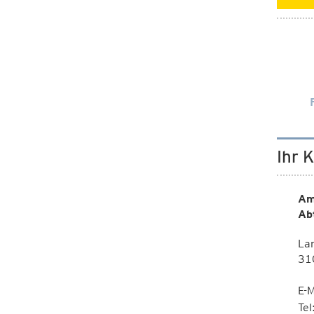
Ihr 
Am
Ab
Lan
310
E-M
Te