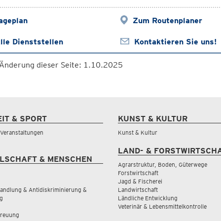
ageplan
Zum Routenplaner
lle Dienststellen
Kontaktieren Sie uns!
 Änderung dieser Seite: 1.10.2025
EIT & SPORT
KUNST & KULTUR
& Veranstaltungen
Kunst & Kultur
LAND- & FORSTWIRTSCH
LSCHAFT & MENSCHEN
Agrarstruktur, Boden, Güterwege
Forstwirtschaft
Jagd & Fischerei
andlung & Antidiskriminierung &
Landwirtschaft
g
Ländliche Entwicklung
Veterinär & Lebensmittelkontrolle
treuung