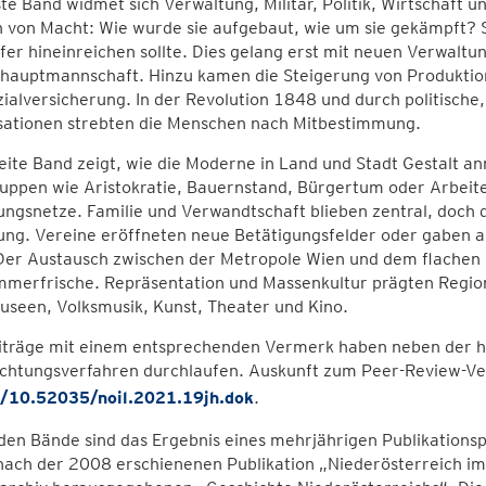
te Band widmet sich Verwaltung, Militär, Politik, Wirtschaft un
von Macht: Wie wurde sie aufgebaut, wie um sie gekämpft? Sch
fer hineinreichen sollte. Dies gelang erst mit neuen Verwaltu
shauptmannschaft. Hinzu kamen die Steigerung von Produktio
ialversicherung. In der Revolution 1848 und durch politische
sationen strebten die Menschen nach Mitbestimmung.
ite Band zeigt, wie die Moderne in Land und Stadt Gestalt an
ppen wie Aristokratie, Bauernstand, Bürgertum oder Arbeiter
ngsnetze. Familie und Verwandtschaft blieben zentral, doch 
g. Vereine eröffneten neue Betätigungsfelder oder gaben alt
Der Austausch zwischen der Metropole Wien und dem flachen
mmerfrische. Repräsentation und Massenkultur prägten Region
seen, Volksmusik, Kunst, Theater und Kino.
eiträge mit einem entsprechenden Vermerk haben neben der h
chtungsverfahren durchlaufen. Auskunft zum Peer-Review-Ver
g/10.52035/noil.2021.19jh.dok
.
den Bände sind das Ergebnis eines mehrjährigen Publikationsp
nach der 2008 erschienenen Publikation „Niederösterreich i