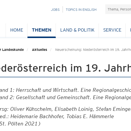
Suchefeld
NAVIGATION
JOBS
TOPICS IN ENGLISH
ÜBERSPRINGEN
HOME
THEMEN
LAND & POLITIK
SERVICE
für Landeskunde
Aktuelles
Neuerscheinung: Niederösterreich im 19. Jahrh
derösterreich im 19. Jahr
and 1: Herrschaft und Wirtschaft. Eine Regionalgeschi
and 2: Gesellschaft und Gemeinschaft. Eine Regional
rsg: Oliver Kühschelm, Elisabeth Loinig, Stefan Eminger
ed.: Heidemarie Bachhofer, Tobias E. Hämmerle
St. Pölten 2021)