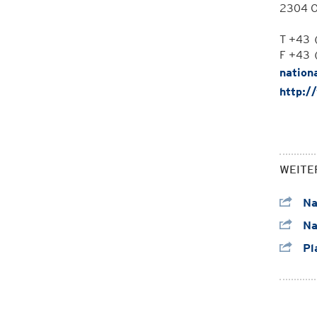
2304 O
T +43 
F +43 
nation
http:/
WEITE
Na
Nat
Pla