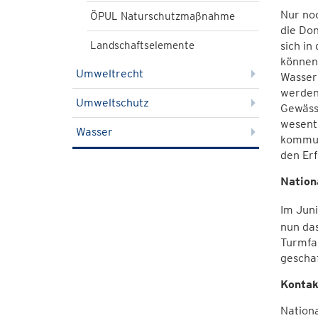
Nur noc
ÖPUL Naturschutzmaßnahme
die Don
Landschaftselemente
sich in
können
Umweltrecht
Wasser 
werden 
Umweltschutz
Gewässe
wesent
Wasser
kommun
den Erf
Nation
Im Juni
nun das
Turmfal
gescha
Kontak
Nation