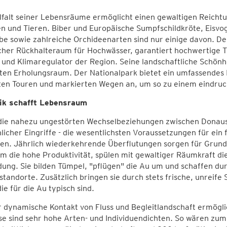
lfalt seiner Lebensräume ermöglicht einen gewaltigen Reicht
n und Tieren. Biber und Europäische Sumpfschildkröte, Eisvo
e sowie zahlreiche Orchideenarten sind nur einige davon. De
cher Rückhalteraum für Hochwässer, garantiert hochwertige T
und Klimaregulator der Region. Seine landschaftliche Schönh
en Erholungsraum. Der Nationalpark bietet ein umfassendes I
en Touren und markierten Wegen an, um so zu einem eindrucks
k schafft Lebensraum
die nahezu ungestörten Wechselbeziehungen zwischen Donaust
icher Eingriffe - die wesentlichsten Voraussetzungen für ei
ben. Jährlich wiederkehrende Überflutungen sorgen für Gru
 die hohe Produktivität, spülen mit gewaltiger Räumkraft di
dung. Sie bilden Tümpel, "pflügen" die Au um und schaffen d
standorte. Zusätzlich bringen sie durch stets frische, unreif
ie für die Au typisch sind.
 dynamische Kontakt von Fluss und Begleitlandschaft ermöglic
e sind sehr hohe Arten- und Individuendichten. So wären zum 