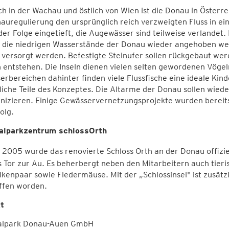
h in der Wachau und östlich von Wien ist die Donau in Österrei
auregulierung den ursprünglich reich verzweigten Fluss in ei
 der Folge eingetieft, die Augewässer sind teilweise verlande
 die niedrigen Wasserstände der Donau wieder angehoben wer
versorgt werden. Befestigte Steinufer sollen rückgebaut wer
entstehen. Die Inseln dienen vielen selten gewordenen Vögeln
rbereichen dahinter finden viele Flussfische eine ideale Ki
liche Teile des Konzeptes. Die Altarme der Donau sollen wie
izieren. Einige Gewässervernetzungsprojekte wurden bereits 
olg.
alparkzentrum schlossOrth
 2005 wurde das renovierte Schloss Orth an der Donau offizie
 Tor zur Au. Es beherbergt neben den Mitarbeitern auch tier
kenpaar sowie Fledermäuse. Mit der „Schlossinsel" ist zusätzl
ffen worden.
t
alpark Donau-Auen GmbH