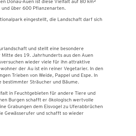
en Donau-Auen ist diese Vielfalt auf 80 km²
- und über 600 Pflanzenarten.
onalpark eingestellt, die Landschaft darf sich
urlandschaft und stellt eine besondere
 Mitte des 19. Jahrhunderts aus den Auen
versuchen wieder viele für ihn attraktive
hner der Au ist ein reiner Vegetarier. In den
gen Trieben von Weide, Pappel und Espe. In
inde bestimmter Sträucher und Bäume.
falt in Feuchtgebieten für andere Tiere und
nen Burgen schafft er ökologisch wertvolle
seine Grabungen dem Eisvogel zu Uferabbrüchen
ie Gewässerufer und schafft so wieder