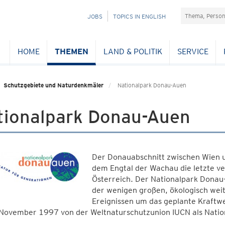
Suchefeld
NAVIGATION
JOBS
TOPICS IN ENGLISH
ÜBERSPRINGEN
HOME
THEMEN
LAND & POLITIK
SERVICE
Schutzgebiete und Naturdenkmäler
Nationalpark Donau-Auen
tionalpark Donau-Auen
Der Donauabschnitt zwischen Wien u
dem Engtal der Wachau die letzte ve
Österreich. Der Nationalpark Donau
der wenigen großen, ökologisch wei
Ereignissen um das geplante Kraftw
 November 1997 von der Weltnaturschutzunion IUCN als Natio