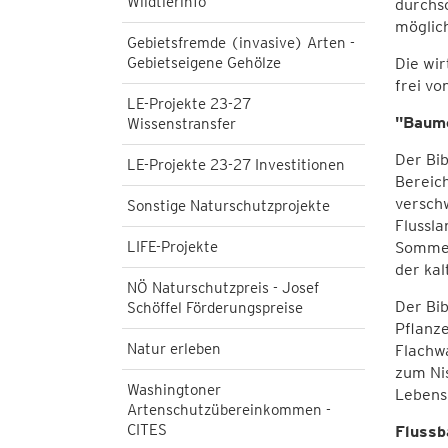
Wildtierinfo
durchsc
möglich
Gebietsfremde (invasive) Arten -
Gebietseigene Gehölze
Die wir
frei vo
LE-Projekte 23-27
"Baume
Wissenstransfer
Der Bib
LE-Projekte 23-27 Investitionen
Bereic
verschw
Sonstige Naturschutzprojekte
Flussla
LIFE-Projekte
Sommer
der kal
NÖ Naturschutzpreis - Josef
Der Bib
Schöffel Förderungspreise
Pflanze
Natur erleben
Flachwa
zum Nis
Washingtoner
Lebens
Artenschutzübereinkommen -
CITES
Flussb