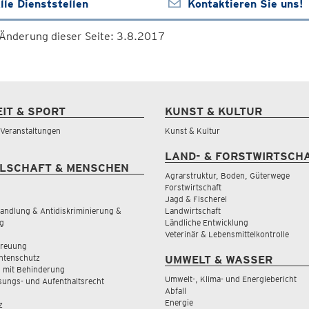
lle Dienststellen
Kontaktieren Sie uns!
 Änderung dieser Seite: 3.8.2017
EIT & SPORT
KUNST & KULTUR
& Veranstaltungen
Kunst & Kultur
LAND- & FORSTWIRTSCH
LSCHAFT & MENSCHEN
Agrarstruktur, Boden, Güterwege
Forstwirtschaft
Jagd & Fischerei
andlung & Antidiskriminierung &
Landwirtschaft
g
Ländliche Entwicklung
Veterinär & Lebensmittelkontrolle
treuung
tenschutz
UMWELT & WASSER
 mit Behinderung
Umwelt-, Klima- und Energiebericht
sungs- und Aufenthaltsrecht
Abfall
Energie
z