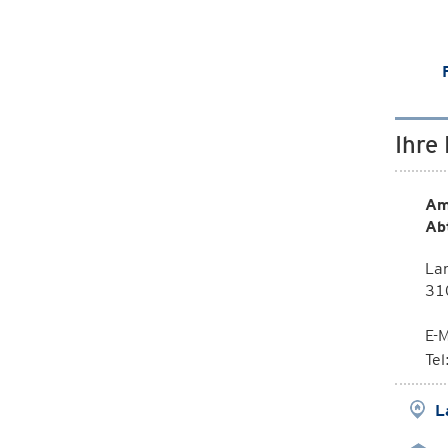
Ihre
Am
Ab
La
310
E-M
Te
L