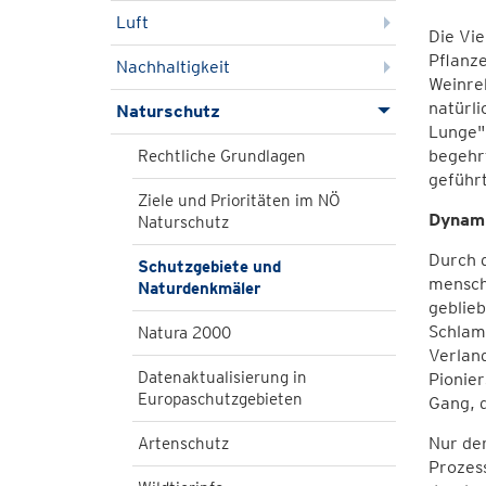
Luft
Die Vie
Pflanze
Nachhaltigkeit
Weinreb
natürli
Naturschutz
Lunge" 
begehrt
Rechtliche Grundlagen
geführt
Ziele und Prioritäten im NÖ
Dynami
Naturschutz
Durch 
Schutzgebiete und
menschl
Naturdenkmäler
geblie
Schlamm
Natura 2000
Verlan
Datenaktualisierung in
Pionier
Europaschutzgebieten
Gang, d
Nur der
Artenschutz
Prozess