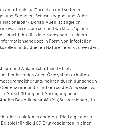
um an oftmals gefährdeten und seltenen
gel und Seeadler, Schwarzpappel und Wilde
r Nationalpark Donau-Auen ist zugleich
rinkwasserressourcen und wirkt als "grüne
eit macht ihn für viele Menschen zu einem
nformationsangebot in Form von Infostellen,
vollen, individuellen Naturerlebnis zu werden.
rom und Aulandschaft sind - trotz
n funktionierendes Auen-Ökosystem erhalten
ndwasseranreicherung, nähren durch düngenden
e Seitenarme und schützen so die Altwässer vor
urch Aufschüttung und Abtragung neue
e Stadien Besiedlungsabläufe (Sukzessionen) in
ht eine funktionierende Au. Die Folge dieser
Beispiel für die 109 Brutvogelarten in einer