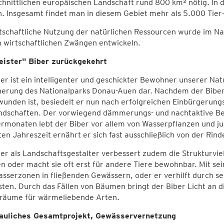
hnittlichen europäischen Landschaft rund 800 km² nötig. In d
. Insgesamt findet man in diesem Gebiet mehr als 5.000 Tier
tschaftliche Nutzung der natürlichen Ressourcen wurde im Nati
n wirtschaftlichen Zwängen entwickeln.
ister" Biber zurückgekehrt
er ist ein intelligenter und geschickter Bewohner unserer Nat
herung des Nationalparks Donau-Auen dar. Nachdem der Biber
unden ist, besiedelt er nun nach erfolgreichen Einbürgerungs
ndschaften. Der vorwiegend dämmerungs- und nachtaktive Bewo
monaten lebt der Biber vor allem von Wasserpflanzen und jun
ten Jahreszeit ernährt er sich fast ausschließlich von der R
er als Landschaftsgestalter verbessert zudem die Strukturviel
n oder macht sie oft erst für andere Tiere bewohnbar. Mit sei
sserzonen in fließenden Gewässern, oder er verhilft durch 
ten. Durch das Fällen von Bäumen bringt der Biber Licht an d
räume für wärmeliebende Arten.
auliches Gesamtprojekt, Gewässervernetzung