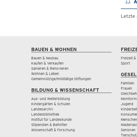
A
Letzte
BAUEN & WOHNEN
FREIZ
Bauen & Neubau
Freizeit 
Kaufen & Verkaufen
Sport
Sanieren & Renovieren
Wohnen & Leben
GESEL
Gemeinnützige/mildtätige Stiftungen
Familien
Frauen
BILDUNG & WISSENSCHAFT
Gleichbeh
Aus- und Weiterbildung
Monitorin
Kindergärten & Schulen
Jugend
Landesarchiv
Kinderbe
Landesbibliothek
Konsumen
Institut für Landeskunde
Menschen
Stipendien & Beihilfen
Niederlas
Wissenschaft & Forschung
Senioren
Tierschut