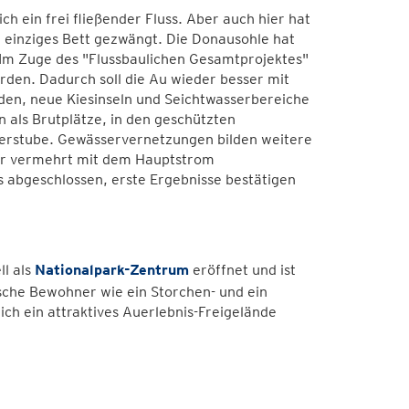
ch ein frei fließender Fluss. Aber auch hier hat
n einziges Bett gezwängt. Die Donausohle hat
t. Im Zuge des "Flussbaulichen Gesamtprojektes"
den. Dadurch soll die Au wieder besser mit
den, neue Kiesinseln und Seichtwasserbereiche
 als Brutplätze, in den geschützten
nderstube. Gewässervernetzungen bilden weitere
der vermehrt mit dem Hauptstrom
abgeschlossen, erste Ergebnisse bestätigen
ll als
Nationalpark-Zentrum
eröffnet und ist
ische Bewohner wie ein Storchen- und ein
ich ein attraktives Auerlebnis-Freigelände