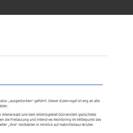
atus „ausgestorben“ geführt. Dieser Eulenvogel ist eng an alte
lder.
rk Wienerwald und dem Wildnisgebiet Dürrenstein gezüchtete
n die Freilassung und intensives Monitoring im Mittelpunkt des
iter „ihre“ Nistkästen in Hinblick auf Habichtskauz-Bruten