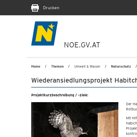
Drucken
NOE.GV.AT
Home
Themen
Umwelt & Wasser
Naturschutz
Wiederansiedlungsprojekt Habitc
Projektkurzbeschreibung / -ziele:
Der Ha
Rotbuc
Mit Hi
Habich
Projek
kontro