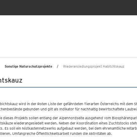
Sonstige Naturschutzprojekte
Wiederansiedlungsprojekt Habitchtskauz
htskauz
bichtskauz wird in der Roten Liste der gefährdeten Tierarten Österreichs mit dem St
henbestände gebunden und gilt als Indikator für nachhaltig bewirtschaftete Laubwä
lfe dieses Projekts sollen entlang der Alpennordseite ausgehend vom Biosphärenpa
tskäuze wiederangesiedelt werden. Neben der Koordination eines Zuchtstocks stehe
ts. Es soll ein Nistkastennetzwerks aufgebaut werden, bei dem ehrenamtliche Mitarbe
llieren. Umfangreiche Öffentlichkeitsarbeit runden die Aktivitäten ab.