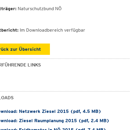
tträger:
Naturschutzbund NÖ
tbericht:
Im Downloadbereich verfügbar
rück zur Übersicht
RFÜHRENDE LINKS
LOADS
wnload: Netzwerk Ziesel 2015 (pdf, 4.5 MB)
wnload: Ziesel Raumplanung 2015 (pdf, 2.4 MB)
wnload: Feldhamster in NÖ 2015 (pdf, 7.4 MB)