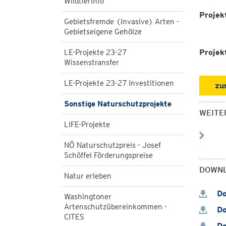
Wildtierinfo
Projek
Gebietsfremde (invasive) Arten -
Gebietseigene Gehölze
Projek
LE-Projekte 23-27
Wissenstransfer
LE-Projekte 23-27 Investitionen
zu
Sonstige Naturschutzprojekte
WEITE
LIFE-Projekte
NÖ Naturschutzpreis - Josef
Schöffel Förderungspreise
DOWN
Natur erleben
Do
Washingtoner
Artenschutzübereinkommen -
Do
CITES
Do