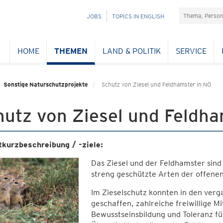
Suchefeld
NAVIGATION
JOBS
TOPICS IN ENGLISH
ÜBERSPRINGEN
HOME
THEMEN
LAND & POLITIK
SERVICE
Sonstige Naturschutzprojekte
Schutz von Ziesel und Feldhamster in NÖ
utz von Ziesel und Feldha
tkurzbeschreibung / -ziele:
Das Ziesel und der Feldhamster sind
streng geschützte Arten der offenen
Im Zieselschutz konnten in den ve
geschaffen, zahlreiche freiwillige 
Bewusstseinsbildung und Toleranz für