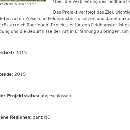
Über die Verbreitung des Feldhamste
es Ziesel
© Josef Stefan
Das Projekt verfolgt das Ziel, wich
eten Arten Ziesel und Feldhamster zu setzen und damit dazu 
erösterreich überleben. Projektziel für den Feldhamster ist es
ung und die Bedürfnisse der Art in Erfahrung zu bringen, u
tstart:
2013
tende:
2015
ler
Projektstatus
:
abgeschlossen
fene Regionen:
ganz NÖ