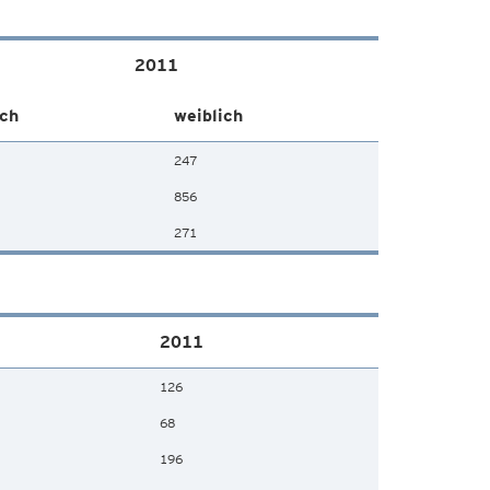
2011
ch
weiblich
247
856
271
2011
126
68
196