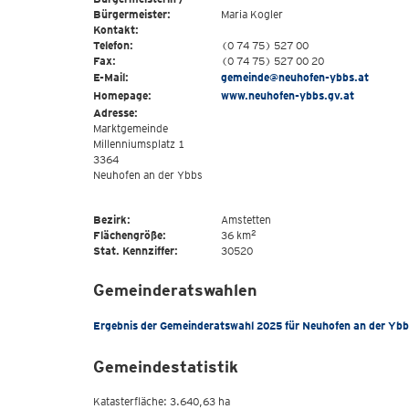
Bürgermeister:
Maria Kogler
Kontakt:
Telefon:
(0 74 75) 527 00
Fax:
(0 74 75) 527 00 20
E-Mail:
gemeinde@neuhofen-ybbs.at
Homepage:
www.neuhofen-ybbs.gv.at
Adresse:
Marktgemeinde
Millenniumsplatz 1
3364
Neuhofen an der Ybbs
Bezirk:
Amstetten
2
Flächengröße:
36 km
Stat. Kennziffer:
30520
Gemeinderatswahlen
Ergebnis der Gemeinderatswahl 2025 für Neuhofen an der Yb
Gemeindestatistik
Katasterfläche: 3.640,63 ha