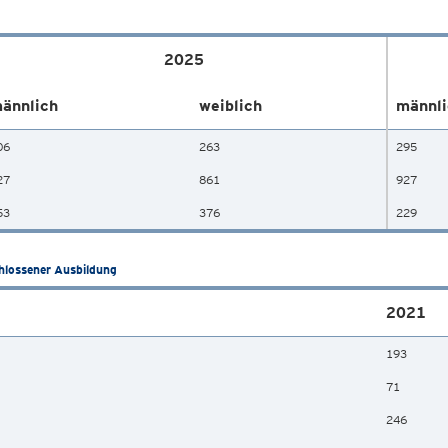
2025
ännlich
weiblich
männli
06
263
295
27
861
927
53
376
229
hlossener Ausbildung
2021
193
71
246