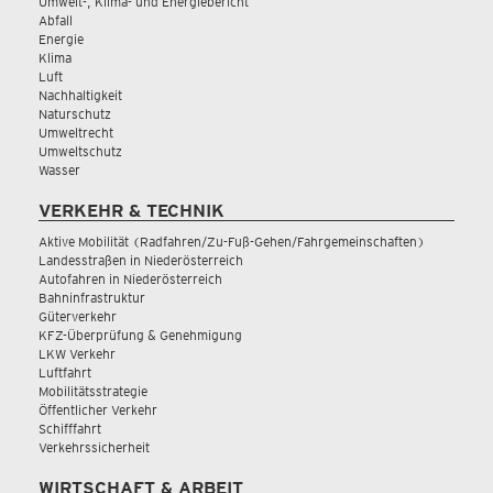
Umwelt-, Klima- und Energiebericht
Abfall
Energie
Klima
Luft
Nachhaltigkeit
Naturschutz
Umweltrecht
Umweltschutz
Wasser
VERKEHR & TECHNIK
Aktive Mobilität (Radfahren/Zu-Fuß-Gehen/Fahrgemeinschaften)
Landesstraßen in Niederösterreich
Autofahren in Niederösterreich
Bahninfrastruktur
Güterverkehr
KFZ-Überprüfung & Genehmigung
LKW Verkehr
Luftfahrt
Mobilitätsstrategie
Öffentlicher Verkehr
Schifffahrt
Verkehrssicherheit
WIRTSCHAFT & ARBEIT