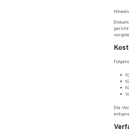
Hinweis
Dokumen
gericht
vorgel
Kost
Folgend
f
f
f
V
Die Ve
entspre
Verf