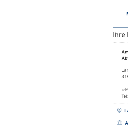
Ihre
Am
Ab
La
310
E-M
Te
L
A