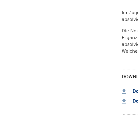
Im Zuge
absolvi
Die Nos
Ergänz
absolvi
Welche 
DOWN
Do
Do