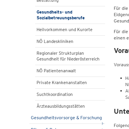
Bestattung
Für di
Gesundheits- und
Eidgeno
Sozialbetreuungsberufe
Gesund
Heilvorkommen und Kurorte
Für die
einen 
NÖ Landeskliniken
Vora
Regionaler Strukturplan
Gesundheit für Niederösterreich
Vorauss
NÖ Patientenanwalt
H
Private Krankenanstalten
N
A
Suchtkoordination
S
Ärzteausbildungsstätten
Unte
Gesundheitsvorsorge & Forschung
Folgend