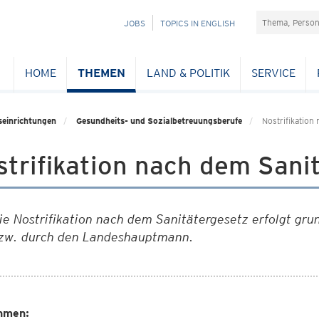
Suchefeld
NAVIGATION
JOBS
TOPICS IN ENGLISH
ÜBERSPRINGEN
HOME
THEMEN
LAND & POLITIK
SERVICE
seinrichtungen
Gesundheits- und Sozialbetreuungsberufe
Nostrifikation
trifikation nach dem Sani
ie Nostrifikation nach dem Sanitätergesetz erfolgt gru
zw. durch den Landeshauptmann.
hmen: