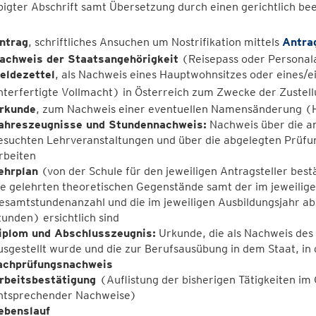
igter Abschrift samt Übersetzung durch einen gerichtlich be
ntrag
, schriftliches Ansuchen um Nostrifikation mittels
Antra
achweis der Staatsangehörigkeit
(Reisepass oder Personal
eldezettel
, als Nachweis eines Hauptwohnsitzes oder eines/e
nterfertigte Vollmacht) in Österreich zum Zwecke der Zustel
rkunde
, zum Nachweis einer eventuellen Namensänderung (H
ahreszeugnisse und Stundennachweis:
Nachweis über die an
esuchten Lehrveranstaltungen und über die abgelegten Prüfung
rbeiten
ehrplan
(von der Schule für den jeweiligen Antragsteller bes
ie gelehrten theoretischen Gegenstände samt der im jeweilig
esamtstundenanzahl und die im jeweiligen Ausbildungsjahr ab
tunden) ersichtlich sind
iplom und Abschlusszeugnis:
Urkunde, die als Nachweis de
usgestellt wurde und die zur Berufsausübung in dem Staat, in
achprüfungsnachweis
rbeitsbestätigung
(Auflistung der bisherigen Tätigkeiten im
ntsprechender Nachweise)
ebenslauf