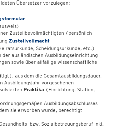
eideten Übersetzer vorzulegen:
gsformular
ausweis)
iner Zustellbevollmächtigten (persönlich
lung
Zustellvollmacht
eiratsurkunde, Scheidungsurkunde, etc.)
 der ausländischen Ausbildungseinrichtung
en sowie über allfällige wissenschaftliche
tätigt), aus dem die Gesamtausbildungsdauer,
en Ausbildungsjahr vorgesehenen
solvierten
Praktika
(Einrichtung, Station,
s ordnungsgemäßen Ausbildungsabschlusses
 dem sie erworben wurde, berechtigt
 Gesundheits- bzw. Sozialbetreuungsberuf inkl.