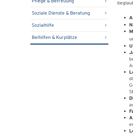
Pflege & Betreuung
beglaub
Soziale Dienste & Beratung
A
N
Sozialhilfe
M
Beihilfen & Kurplätze
u
U
J
b
A
L
d
G
S
D
a
F
A
e
L