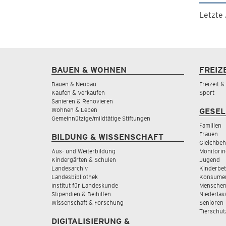
Letzte
BAUEN & WOHNEN
FREIZ
Bauen & Neubau
Freizeit 
Kaufen & Verkaufen
Sport
Sanieren & Renovieren
Wohnen & Leben
GESEL
Gemeinnützige/mildtätige Stiftungen
Familien
Frauen
BILDUNG & WISSENSCHAFT
Gleichbeh
Aus- und Weiterbildung
Monitorin
Kindergärten & Schulen
Jugend
Landesarchiv
Kinderbe
Landesbibliothek
Konsumen
Institut für Landeskunde
Menschen
Stipendien & Beihilfen
Niederlas
Wissenschaft & Forschung
Senioren
Tierschut
DIGITALISIERUNG &