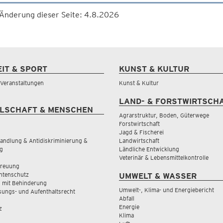
 Änderung dieser Seite: 4.8.2026
EIT & SPORT
KUNST & KULTUR
& Veranstaltungen
Kunst & Kultur
LAND- & FORSTWIRTSCH
LSCHAFT & MENSCHEN
Agrarstruktur, Boden, Güterwege
Forstwirtschaft
Jagd & Fischerei
andlung & Antidiskriminierung &
Landwirtschaft
g
Ländliche Entwicklung
Veterinär & Lebensmittelkontrolle
treuung
tenschutz
UMWELT & WASSER
 mit Behinderung
Umwelt-, Klima- und Energiebericht
sungs- und Aufenthaltsrecht
Abfall
Energie
z
Klima